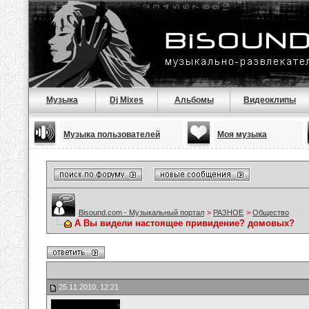
Музыка
Dj Mixes
Альбомы
Видеоклипы
Музыка пользователей
Моя музыка
Bisound.com - Музыкальный портал
>
РАЗНОЕ
>
Общество
А Вы видели настоящее привидение? домовых?
25.11.2010, 12:21