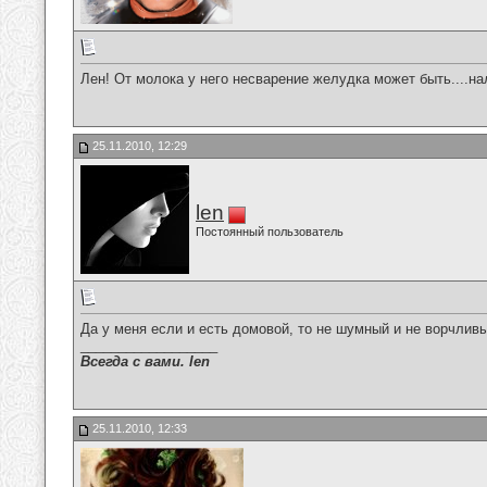
Лен! От молока у него несварение желудка может быть....нале
25.11.2010, 12:29
len
Постоянный пользователь
Да у меня если и есть домовой, то не шумный и не ворчливы
__________________
Всегда с вами. len
25.11.2010, 12:33