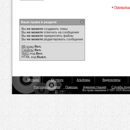
«
Предыдущ
Ваши права в разделе
Вы
не можете
создавать темы
Вы
не можете
отвечать на сообщения
Вы
не можете
прикреплять файлы
Вы
не можете
редактировать сообщения
BB коды
Вкл.
Смайлы
Вкл.
[IMG]
код
Вкл.
HTML код
Выкл.
Музыка
Dj mixes
Альбомы
Видеоклипы
Реклама на сайте
Помощь
Администрация
Служба под
Все права защищены © 2007-2026 Bisou