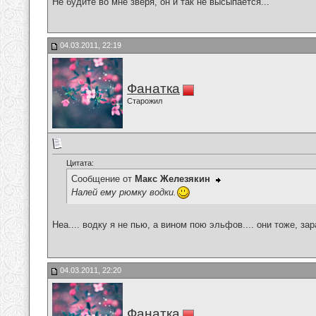
Не будите во мне зверя, он и так не высыпается...
04.03.2011, 22:19
Фанатка
Старожил
Цитата:
Сообщение от
Макс Железякин
Налей ему рюмку водки.
Неа.... водку я не пью, а вином пою эльфов.... они тоже, зар
04.03.2011, 22:20
Фанатка