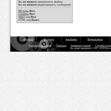
Вы
не можете
прикреплять файлы
Вы
не можете
редактировать сообщения
BB коды
Вкл.
Смайлы
Вкл.
[IMG]
код
Вкл.
HTML код
Выкл.
Музыка
Dj mixes
Альбомы
Видеоклипы
Реклама на сайте
Помощь
Администрация
Служба под
Все права защищены © 2007-2026 Bisou