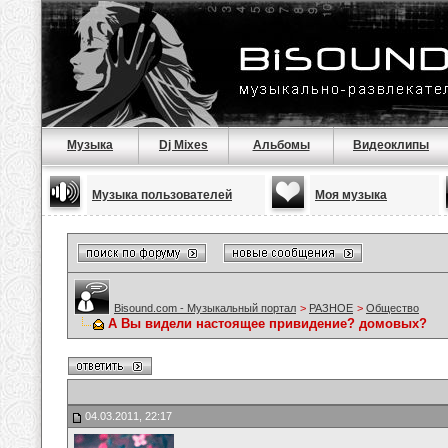
Музыка
Dj Mixes
Альбомы
Видеоклипы
Музыка пользователей
Моя музыка
Bisound.com - Музыкальный портал
>
РАЗНОЕ
>
Общество
А Вы видели настоящее привидение? домовых?
04.03.2011, 22:17