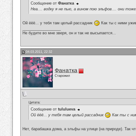
Сообщение от
Фанатка
Неа.... водку я не пью, а вином пою эльфов.... они тож
Ой ёёё... у тебя там целый рассадник
Как ты с ними ужи
__________________
Не будите во мне зверя, он и так не высыпается...
04.03.2011, 22:32
Фанатка
Старожил
Цитата:
Сообщение от
tululueva
Ой ёёё... у тебя там целый рассадник
Как ты с ни
Нет, барабашка дома, а эльфы на улице (на природе). Так что