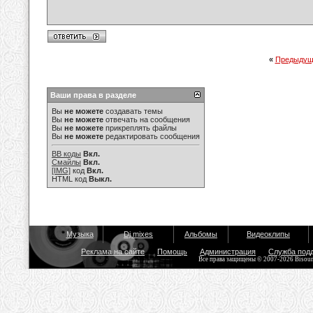
«
Предыдущ
Ваши права в разделе
Вы
не можете
создавать темы
Вы
не можете
отвечать на сообщения
Вы
не можете
прикреплять файлы
Вы
не можете
редактировать сообщения
BB коды
Вкл.
Смайлы
Вкл.
[IMG]
код
Вкл.
HTML код
Выкл.
Музыка
Dj mixes
Альбомы
Видеоклипы
Реклама на сайте
Помощь
Администрация
Служба под
Все права защищены © 2007-2026 Bisou