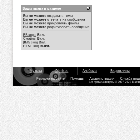
Ваши права в разделе
Вы
не можете
создавать темы
Вы
не можете
отвечать на сообщения
Вы
не можете
прикреплять файлы
Вы
не можете
редактировать сообщения
BB коды
Вкл.
Смайлы
Вкл.
[IMG]
код
Вкл.
HTML код
Выкл.
Музыка
Dj mixes
Альбомы
Видеоклипы
Реклама на сайте
Помощь
Администрация
Служба под
Все права защищены © 2007-2026 Bisou