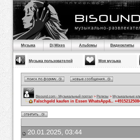
Музыка
Dj Mixes
Альбомы
Видеоклипы
Музыка пользователей
Моя музыка
Bisound.com - Музыкальный портал
>
Релизы
>
Музыкальные кл
Falschgeld kaufen in Essen WhatsApp&.. +4915212
20.01.2025, 03:44