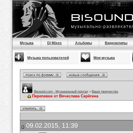
Музыка
Dj Mixes
Альбомы
Видеоклипы
Музыка пользователей
Моя музыка
Bisound.com - Музыкальный портал
>
Ваше творчество
Перепевки от Вячеслава Серёгина
09.02.2015, 11:39