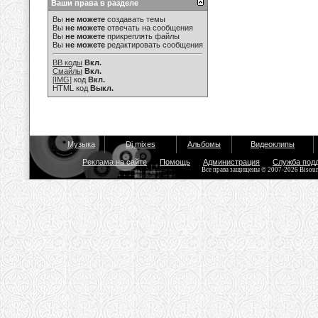
Ваши права в разделе
Вы
не можете
создавать темы
Вы
не можете
отвечать на сообщения
Вы
не можете
прикреплять файлы
Вы
не можете
редактировать сообщения
BB коды
Вкл.
Смайлы
Вкл.
[IMG]
код
Вкл.
HTML код
Выкл.
Музыка
Dj mixes
Альбомы
Видеоклипы
Реклама на сайте
Помощь
Администрация
Служба под
Все права защищены © 2007-2026 Bisou