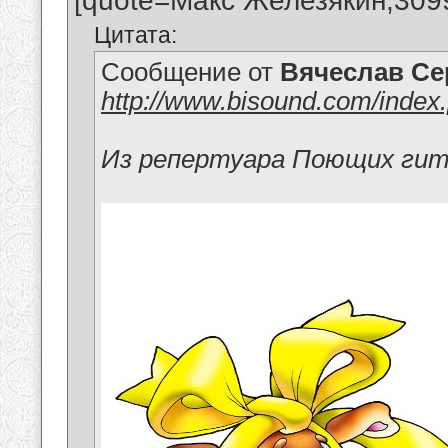
[quote=Макс Железякин;309
Цитата:
Сообщение от
Вячеслав Се
http://www.bisound.com/inde
Из репертуара Поющих ги