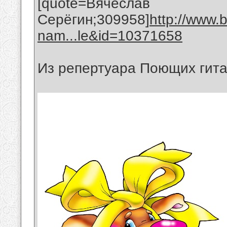
[quote=Вячеслав
Серёгин;309958]
http://www.
nam...le&id=10371658
Из репертуара Поющих гит