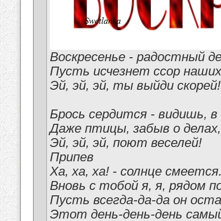
Воскресенье - радостный де
Пусть исчезнет ссор наших
Эй, эй, эй, ты выйди скорей!
Брось сердится - видишь, в
Даже птицы, забыв о делах,
Эй, эй, эй, поют веселей!
Припев
Ха, ха, ха! - солнце смеется
Вновь с тобой я, я, рядом п
Пусть всегда-да-да он ост
Этот день-день-день самый