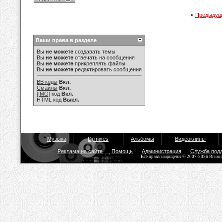
«
Предыдущ
Ваши права в разделе
Вы
не можете
создавать темы
Вы
не можете
отвечать на сообщения
Вы
не можете
прикреплять файлы
Вы
не можете
редактировать сообщения
BB коды
Вкл.
Смайлы
Вкл.
[IMG]
код
Вкл.
HTML код
Выкл.
Музыка
Dj mixes
Альбомы
Видеоклипы
Реклама на сайте
Помощь
Администрация
Служба под
Все права защищены © 2007-2026 Bisou