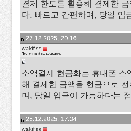
결제 한도를 활용해 결제한 
다. 빠르고 간편하며, 당일 
27.12.2025, 20:16
wakifiss
Постоянный пользователь
소액결제 현금화는 휴대폰 소
해 결제한 금액을 현금으로 
며, 당일 입금이 가능하다는 
28.12.2025, 17:04
wakifiss