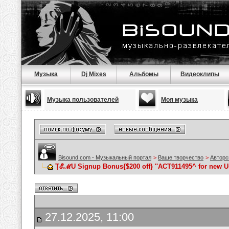
Музыка
Dj Mixes
Альбомы
Видеоклипы
Музыка пользователей
Моя музыка
Bisound.com - Музыкальный портал
>
Ваше творчество
>
Авторс
ŢℰℳU Signup Bonus{$200 off} ''ACT911495^ for new U
27.12.2025, 11:00