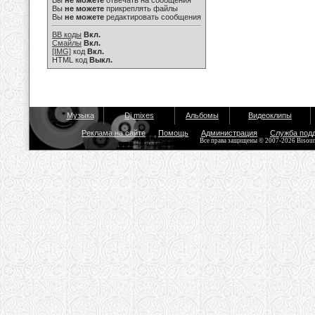
Вы
не можете
отвечать на сообщения
Вы
не можете
прикреплять файлы
Вы
не можете
редактировать сообщения
BB коды
Вкл.
Смайлы
Вкл.
[IMG]
код
Вкл.
HTML код
Выкл.
Музыка
Dj mixes
Альбомы
Видеоклипы
Реклама на сайте
Помощь
Администрация
Служба под
Все права защищены © 2007-2026 Bisou