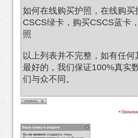
如何在线购买护照，在线购买
CSCS绿卡，购买CSCS蓝卡
照
以上列表并不完整，如有任何
最好的，我们保证100%真实
们与众不同。
«
Предыдущ
Ваши права в разделе
Вы
не можете
создавать темы