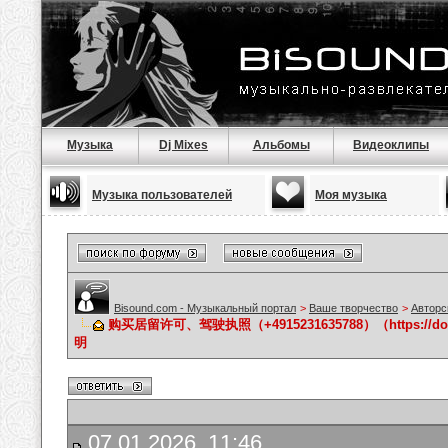
Музыка
Dj Mixes
Альбомы
Видеоклипы
Музыка пользователей
Моя музыка
Bisound.com - Музыкальный портал
>
Ваше творчество
>
Авторс
购买居留许可、驾驶执照（+4915231635788）（https://
明
07.01.2026, 11:46