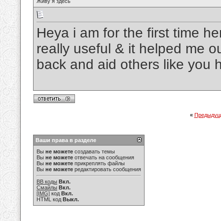
Живу я здесь
Heya i am for the first time her
really useful & it helped me 
back and aid others like you
«
Предыдущ
Ваши права в разделе
Вы
не можете
создавать темы
Вы
не можете
отвечать на сообщения
Вы
не можете
прикреплять файлы
Вы
не можете
редактировать сообщения
BB коды
Вкл.
Смайлы
Вкл.
[IMG]
код
Вкл.
HTML код
Выкл.