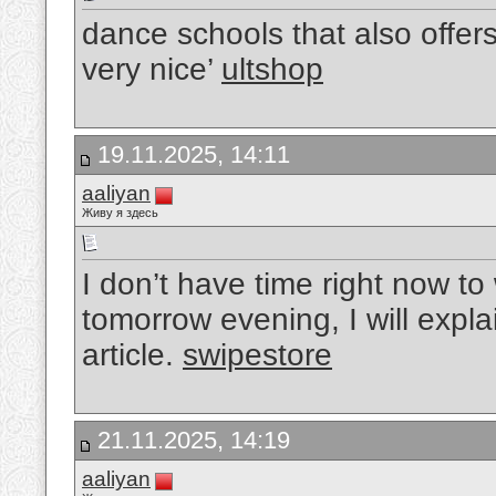
dance schools that also offer
very nice’
ultshop
19.11.2025, 14:11
aaliyan
Живу я здесь
I don’t have time right now to 
tomorrow evening, I will expla
article.
swipestore
21.11.2025, 14:19
aaliyan