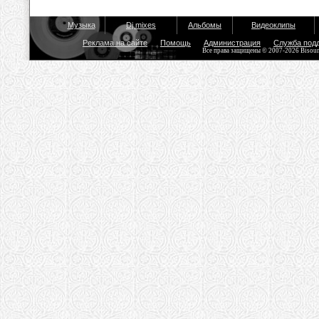
Музыка
Dj mixes
Альбомы
Видеоклипы
Реклама на сайте
Помощь
Администрация
Служба под
Все права защищены © 2007-2026 Bisou