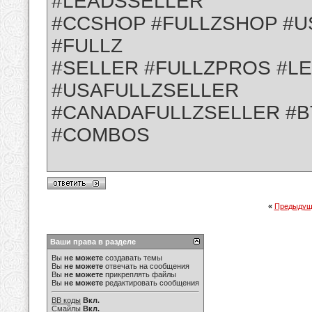
#LEADSSELLER
#CCSHOP #FULLZSHOP #U
#FULLZ
#SELLER #FULLZPROS #L
#USAFULLZSELLER
#CANADAFULLZSELLER #B
#COMBOS
«
Предыдущ
Ваши права в разделе
Вы
не можете
создавать темы
Вы
не можете
отвечать на сообщения
Вы
не можете
прикреплять файлы
Вы
не можете
редактировать сообщения
BB коды
Вкл.
Смайлы
Вкл.