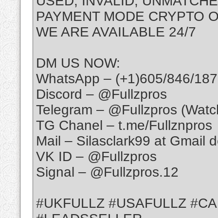
USED, INVALID, UNMATCH
PAYMENT MODE CRYPTO 
WE ARE AVAILABLE 24/7
DM US NOW:
WhatsApp – (+1)605/846/187
Discord – @Fullzpros
Telegram – @Fullzpros (Watc
TG Chanel – t.me/Fullznpros
Mail – Silasclark99 at Gmail 
VK ID – @Fullzpros
Signal – @Fullzpros.12
#UKFULLZ #USAFULLZ #C