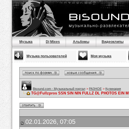
Музыка
Dj Mixes
Альбомы
Видеоклипы
Музыка пользователей
Моя музыка
Bisound.com - Музыкальный портал
>
РАЗНОЕ
>
Кулинария
TG@Fullzpros SSN SIN NIN FULLZ DL PHOTOS EIN
02.01.2026, 07:05