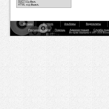
[IMG]
код
Вкл.
HTML код
Выкл.
Музыка
Dj mixes
Альбомы
Видеоклипы
Реклама на сайте
Помощь
Администрация
Служба под
Все права защищены © 2007-2026 Bisou