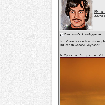
Вяче
Живу я з
Вячеслав Серёгин-Журавли
http://www.bisound.com/index.p
Вячеслав Серёгин-Журавли
Я. Френкель. Автор слов - Р. Г