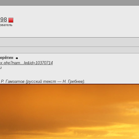
298
ователь
ерёгин
ex.php?nam...le&id=10370714
и
 Р. Гамзатов (русский текст — Н. Гребнев).