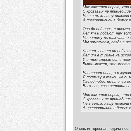
Мне кажется порою, что 
С кровавых не пришедшие
Не в землю нашу полегли 
А превратились в белых ж
Они до сей поры с времен
Летят и подают нам голо
Не потому ль так часто 
Мы замолкаем, глядя в не
Летит, летит по небу кл
Летит в тумане на исход
И в том строю есть про
Быть может, это место 
Настанет день, и с жура
Я поплыву в такой же сиз
Из-под небес по-птичьи ок
Всех вас, кого оставил н
Мне кажется порою, что 
С кровавых не пришедшие
Не в землю нашу полегли 
А превратились в белых ж
Очень интересная подача песни