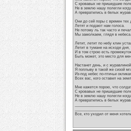
С кровавых не пришедшие пол
Не в землю нашу полегли когда
А превратились в белых журав
Они до сей поры с времен тех
Летят и подают нам голоса.
Не потому ль так часто и печа
Мы замолкаем, глядя в небеса
Летит, летит по небу клин уста
Летит в тумане на исходе дня,
И в том строю есть промежуто
Быть может, это место для мен
Настанет день, и с журавлиной
Я поплыву в такой же сизой мг
Из-под небес по-птичьи оклика
Всех вас, кого оставил на зе
Мне кажется порою, что солда
С кровавых не пришедшие пол
Не в землю нашу полегли когда
А превратились в белых журав
__________________
___________________________
Все, кто уходил от меня хотел