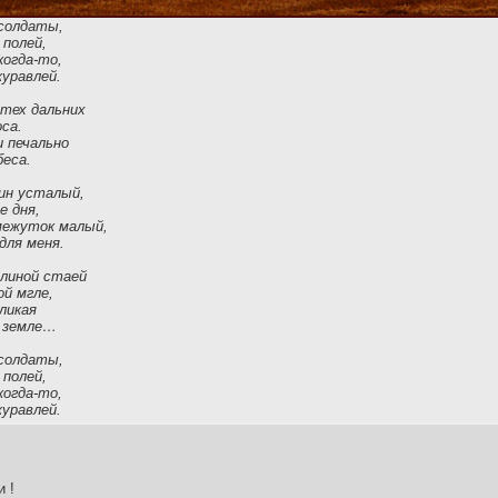
солдаты,
 полей,
когда-то,
уравлей.
 тех дальних
са.
и печально
беса.
ин усталый,
е дня,
межуток малый,
для меня.
влиной стаей
ой мгле,
ликая
а земле…
солдаты,
 полей,
когда-то,
уравлей.
 !