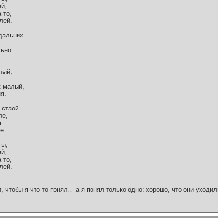
ей,
-то,
лей.
 дальних
льно
.
лый,
к малый,
я.
 стаей
ле,
я
мле…
ты,
ей,
-то,
лей.
и, чтобы я что-то понял… а я понял только одно: хорошо, что они уходил