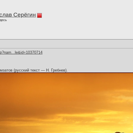
слав Серёгин
десь
hp?nam...le&id=10370714
амзатов (русский текст — Н. Гребнев).