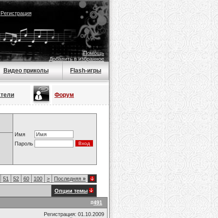
|
Регистрация
Помощь
Добавить в избранное
Видео приколы
Flash-игры
атели
Форум
Имя
Пароль
51
52
60
100
>
Последняя
»
Опции темы
#
491
Регистрация: 01.10.2009