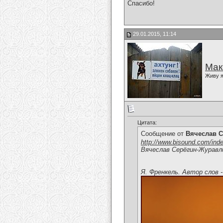
Спасибо!
29.01.2015, 11:14
Мак
Живу я
Цитата:
Сообщение от
Вячеслав С
http://www.bisound.com/ind
Вячеслав Серёгин-Журавл
Я. Френкель. Автор слов -