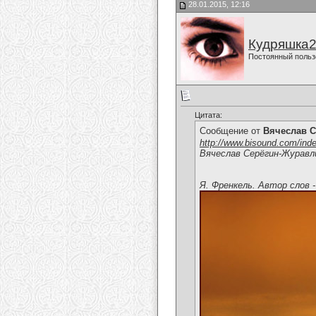
28.01.2015, 12:16
Кудряшка
Постоянный польз
Цитата:
Сообщение от
Вячеслав С
http://www.bisound.com/ind
Вячеслав Серёгин-Журавл
Я. Френкель. Автор слов -