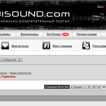
Вход
льбомы
Видеоклипы
Топ Радио
Радиостанции
Моя музыка
Моя страница
Пользов
портал
>
Ваше творчество
а Серёгина
Страница 50 из 393
«
Первая
<
40
48
49
50