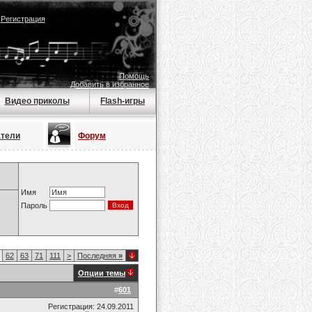
|
Регистрация
Помощь
Добавить в избранное
Видео приколы
Flash-игры
атели
Форум
Имя
Пароль
62
63
71
111
>
Последняя
»
Опции темы
#
601
Регистрация: 24.09.2011