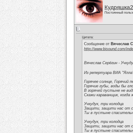
Кудряшка
Постоянный польз
Цитата:
Сообщение от
Вячеслав С
http://www.bisound.com/ind
Вячеслав Серёгин - Учкуд
Из репертуара ВИА "Ялла
Горячее солнце, Горячий п
Горячие губы, воды бы гл
В горячей пустыне не вид
Скажи караванщик, когда 
Учкудук, три колодца
Защити, защити нас от 
Ты в пустыне спасительн
Учкудук, три колодца
Защити, защити нас от 
Ты в пустыне спасительн