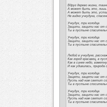
Вдруг дерево жизни, таи
А может быть это, лишь
А может быть это, уста
Не видно учкудука, спасе
Учкудук, три колодца
Защити, защити нас от 
Ты в пустыне спасительн
Учкудук, три колодца
Защити, защити нас от 
Ты в пустыне спасительн
Любой в учкудуке, расск
Как город красавец, в пус
Как в синее небо, взметн
И как удивилась, природа 
Учкудук, три колодца
Защети, защети нас от 
Пусть над ним светит со
Ты в пустыне спосительн
Учкудук, три колодца
Защити, защити нас от 
Пусть над ним светит со
Ты в пустыне спасительн