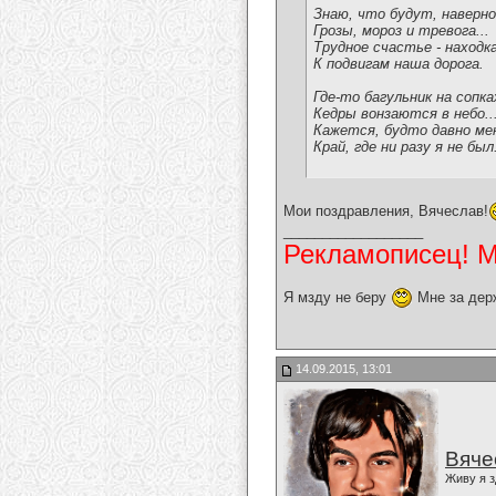
Знаю, что будут, наверно,
Грозы, мороз и тревога...
Трудное счастье - находка
К подвигам наша дорога.
Где-то багульник на сопк
Кедры вонзаются в небо..
Кажется, будто давно ме
Край, где ни разу я не был
Мои поздравления, Вячеслав!
__________________
Рекламописец! Мо
Я мзду не беру
Мне за дер
14.09.2015, 13:01
Вяче
Живу я з