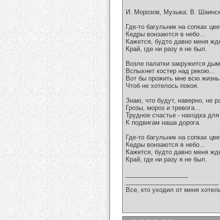
И. Морозов, Музыка: В. Шаинс
Где-то багульник на сопках цве
Кедры вонзаются в небо...
Кажется, будто давно меня жд
Край, где ни разу я не был.
Возле палатки закружится дым
Вспыхнет костер над рекою...
Вот бы прожить мне всю жизн
Чтоб не хотелось покоя.
Знаю, что будут, наверно, не р
Грозы, мороз и тревога...
Трудное счастье - находка для
К подвигам наша дорога.
Где-то багульник на сопках цве
Кедры вонзаются в небо...
Кажется, будто давно меня жд
Край, где ни разу я не был.
__________________
___________________________
Все, кто уходил от меня хотел