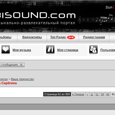
Вход
льбомы
Видеоклипы
Топ Радио
Радиостанции
Моя музыка
Моя страница
Пользов
портал
>
Ваше творчество
а Серёгина
Страница 61 из 393
«
Первая
<
11
51
59
60
61