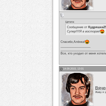
Цитата:
Сообщение от
Кудряшка2
Супер!!!!Я в восторге!
Спасибо,Алёнка!
__________________
___________________________
Все, кто уходил от меня хотел
14.09.2015, 13:01
Вяче
Живу я з