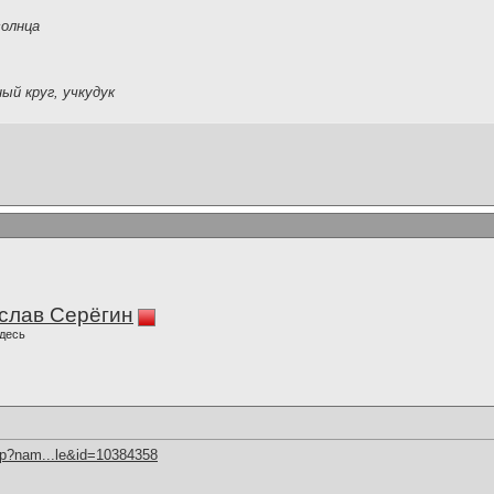
солнца
ый круг, учкудук
слав Серёгин
десь
hp?nam...le&id=10384358