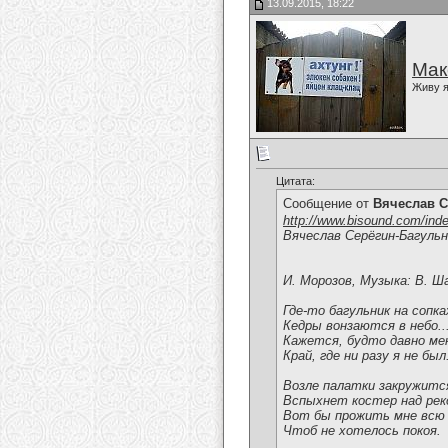
13.09.2015, 18:22
Мак
Живу я
Цитата:
Сообщение от
Вячеслав С
http://www.bisound.com/ind
Вячеслав Серёгин-Багульн
И. Морозов, Музыка: В. Ш
Где-то багульник на сопк
Кедры вонзаются в небо..
Кажется, будто давно ме
Край, где ни разу я не был
Возле палатки закружитс
Вспыхнет костер над реко
Вот бы прожить мне всю
Чтоб не хотелось покоя.