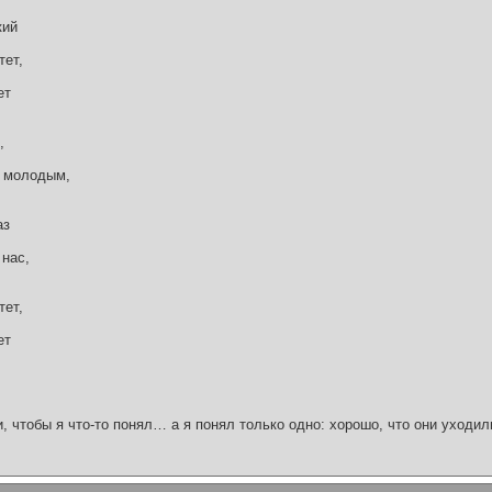
кий
тет,
ет
,
ь молодым,
аз
 нас,
тет,
ет
и, чтобы я что-то понял… а я понял только одно: хорошо, что они уходил