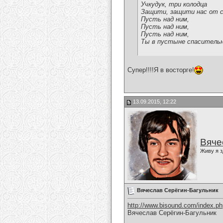
Учкудук, три колодца
Защити, защити нас от 
Пусть над ним,
Пусть над ним,
Пусть над ним,
Ты в пустыне спасительн
Супер!!!!Я в восторге!
13.09.2015, 12:22
Вяче
Живу я з
Вячеслав Серёгин-Багульник
http://www.bisound.com/index.p
Вячеслав Серёгин-Багульник