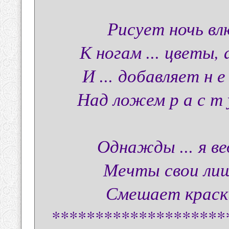
Рисует ночь вл
К ногам ... цветы, а
И ... добавляет н е 
Над ложем р а с т у
Однажды ... я вед
Мечты свои лишь 
Смешает краски 
********************