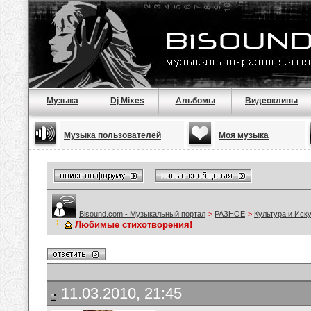
Музыка
Dj Mixes
Альбомы
Видеоклипы
Музыка пользователей
Моя музыка
Bisound.com - Музыкальный портал
>
РАЗНОЕ
>
Культура и Иск
Любимые стихотворения!
11.03.2010, 21:45