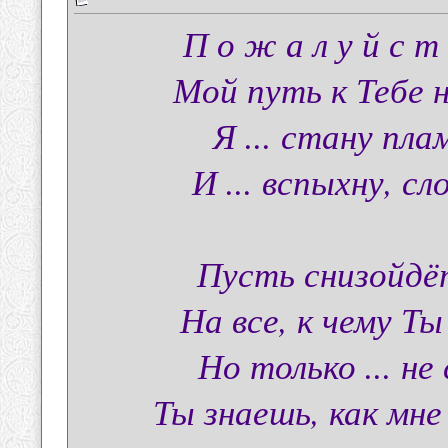
П о ж а л у й с т 
Мой путь к Тебе н
Я ... стану плам
И ... вспыхну, сл
Пусть снизойдёт
На все, к чему Ты
Но только ... не
Ты знаешь, как мне