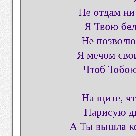
Не отдам ни
Я Твою бе
Не позволю
Я мечом сво
Чтоб Тобою
На щите, чт
Нарисую дв
А Ты вышла ко