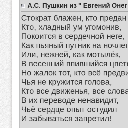
А.С. Пушкин из " Евгений Оне
Стократ блажен, кто предан
Кто, хладный ум угомонив,
Покоится в сердечной неге,
Как пьяный путник на ночлег
Или, нежней, как мотылёк,
В весенний впившийся цвет
Но жалок тот, кто всё предв
Чья не кружится голова,
Кто все движенья, все слов
В их переводе ненавидит,
Чьё сердце опыт остудил
И забываться запретил!