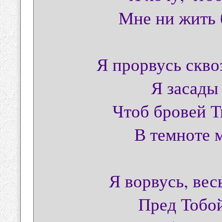
Мне ни жить б
Я прорвусь скво
Я засады
Чтоб бровей Т
В темноте 
Я ворвусь, вес
Пред Тобой