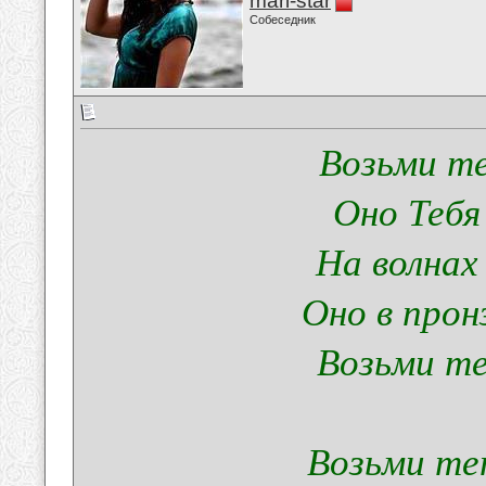
mari-star
Собеседник
Возьми те
Оно Тебя
На волнах
Оно в прон
Возьми те
Возьми те