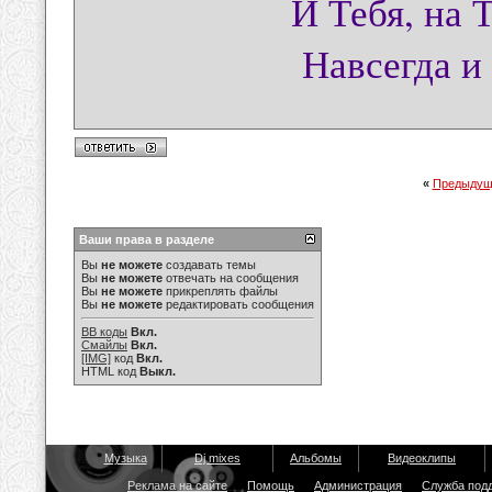
И Тебя, на 
Навсегда и
«
Предыдущ
Ваши права в разделе
Вы
не можете
создавать темы
Вы
не можете
отвечать на сообщения
Вы
не можете
прикреплять файлы
Вы
не можете
редактировать сообщения
BB коды
Вкл.
Смайлы
Вкл.
[IMG]
код
Вкл.
HTML код
Выкл.
Музыка
Dj mixes
Альбомы
Видеоклипы
Реклама на сайте
Помощь
Администрация
Служба под