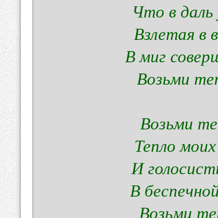
Что в даль
Взлетая в 
В миг совер
Возьми те
Возьми те
Тепло моих
И голосист
В беспечно
Возьми те