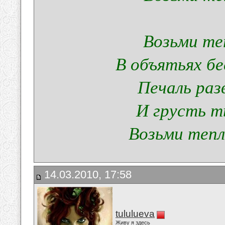
Возьми те
В объятьях бе
Печаль раз
И грусть т
Возьми тепло
14.03.2010, 17:58
tululueva
Живу я здесь