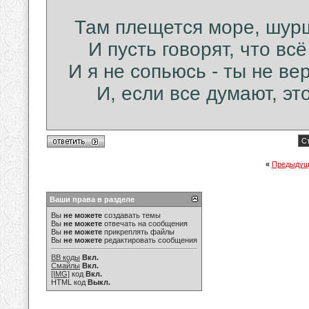
Там плещется море, шурш
И пусть говорят, что всё
И я не сопьюсь - ты не ве
И, если все думают, это
Ст
«
Предыдущ
Ваши права в разделе
Вы
не можете
создавать темы
Вы
не можете
отвечать на сообщения
Вы
не можете
прикреплять файлы
Вы
не можете
редактировать сообщения
BB коды
Вкл.
Смайлы
Вкл.
[IMG]
код
Вкл.
HTML код
Выкл.