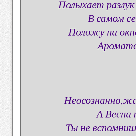
Полыхает разлук
В самом с
Положу на окн
Аромато
Неосознанно,жа
А Весна 
Ты не вспомнишь