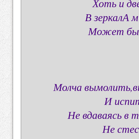
Хоть и дв
В зеркалА м
Может быт
Молча вымолить,в
И испит
Не вдаваясь в 
Не стес