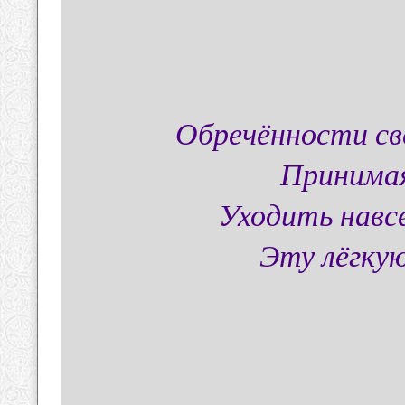
Обречённости св
Принимая
Уходить навс
Эту лёгкую