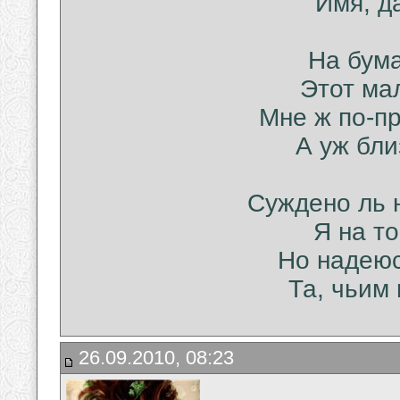
Имя, д
На бума
Этот мал
Мне ж по-пр
А уж бли
Суждено ль 
Я на то
Но надеюс
Та, чьим 
26.09.2010, 08:23