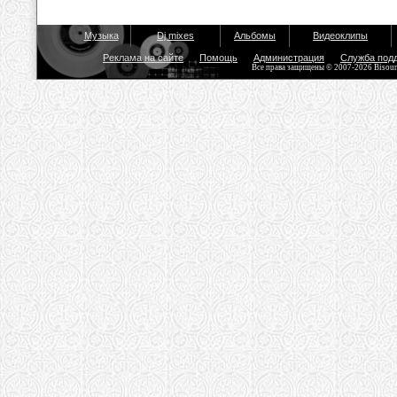
Музыка
Dj mixes
Альбомы
Видеоклипы
Реклама на сайте
Помощь
Администрация
Служба под
Все права защищены © 2007-2026 Bisou