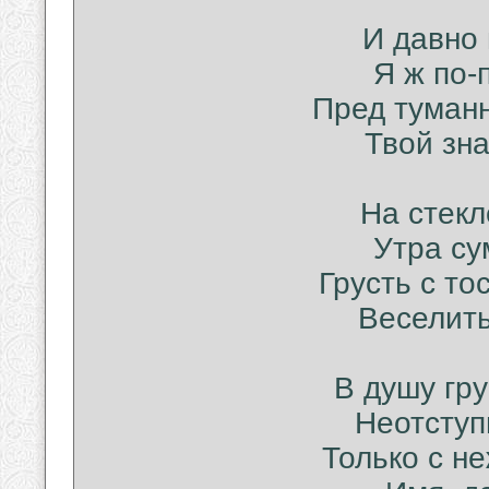
И давно 
Я ж по-
Пред туман
Твой зна
На стекл
Утра су
Грусть с то
Веселить
В душу гру
Неотступ
Только с н