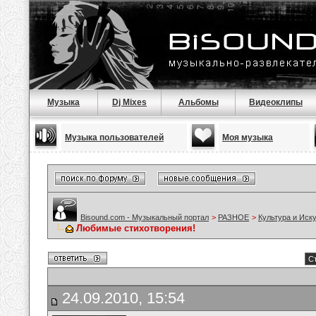
Музыка
Dj Mixes
Альбомы
Видеоклипы
Музыка пользователей
Моя музыка
Bisound.com - Музыкальный портал
>
РАЗНОЕ
>
Культура и Иск
Любимые стихотворения!
Ст
24.09.2010, 15:54