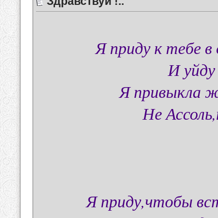
Здравствуй !..
Я приду к тебе 
И уйду
Я привыкла ж
Не Ассоль
Я приду,чтобы вс