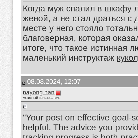
Когда муж спалил в шкафу л
женой, а не стал драться с
месте у него стояло тоталь
благоверная, которая оказа
итоге, что такое истинная л
маленький инструктаж
куко
08.08.2024, 12:07
nayong han
Активный пользователь
"Your post on effective goal-s
helpful. The advice you prov
tracking progress is both pract