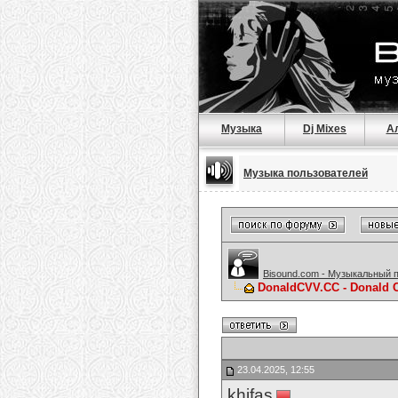
Музыка
Dj Mixes
А
Музыка пользователей
Bisound.com - Музыкальный 
DonaldCVV.CC - Donald 
23.04.2025, 12:55
khifas