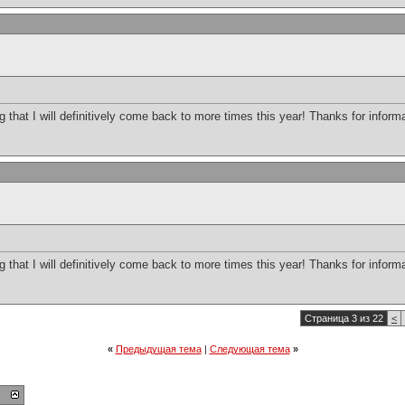
og that I will definitively come back to more times this year! Thanks for inform
og that I will definitively come back to more times this year! Thanks for inform
Страница 3 из 22
<
«
Предыдущая тема
|
Следующая тема
»