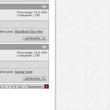
#
29
Регистрация: 13.11.2024
Сообщений: 1,760
ative post.
Blandford Skip Hire
#
30
Регистрация: 13.11.2024
Сообщений: 1,760
ative post.
bandar togel
1
2
3
4
5
13
>
Последняя
»