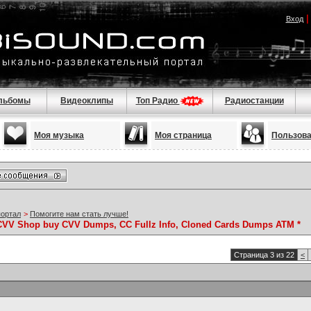
Вход
льбомы
Видеоклипы
Топ Радио
Радиостанции
Моя музыка
Моя страница
Пользов
портал
>
Помогите нам стать лучше!
CVV Shop buy CVV Dumps, CC Fullz Info, Cloned Cards Dumps ATM *
Страница 3 из 22
<