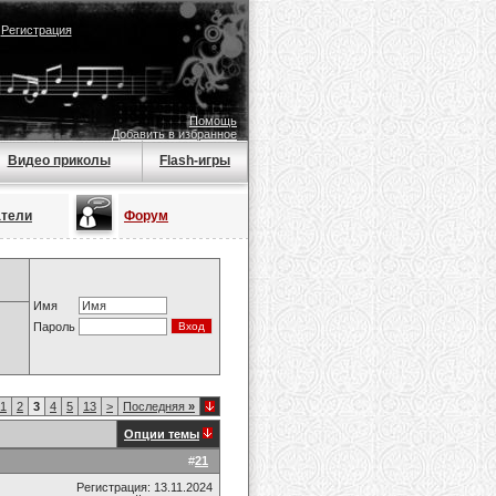
|
Регистрация
Помощь
Добавить в избранное
Видео приколы
Flash-игры
атели
Форум
Имя
Пароль
1
2
3
4
5
13
>
Последняя
»
Опции темы
#
21
Регистрация: 13.11.2024