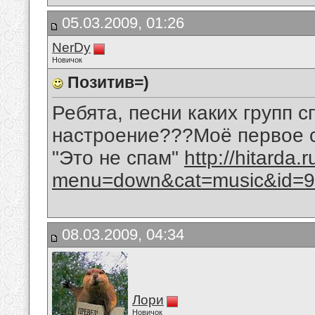
05.03.2009, 01:26
NerDy
Новичок
Позитив=)
Ребята, песни каких групп 
настроение???Моё первое сл
"Это не спам"
http://hitarda.
menu=down&cat=music&id=9
08.03.2009, 04:34
Лори
Новичок