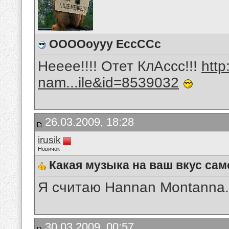
ООООоууу ЕссССс
Нееее!!!! Отет КлАссс!!!
htt
nam...ile&id=8539032
26.03.2009, 18:28
irusik
Новичок
Какая музыка на ваш вкус сам
Я считаю Hannan Montanna.
30.03.2009, 00:57