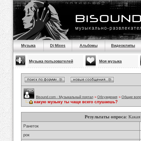
Музыка
Dj Mixes
Альбомы
Видеоклипы
Музыка пользователей
Моя музыка
Bisound.com - Музыкальный портал
>
Обсуждения
>
Общие воп
какую музыку ты чаще всего слушаешь?
Результаты опроса
: Кака
Ранеток
рок