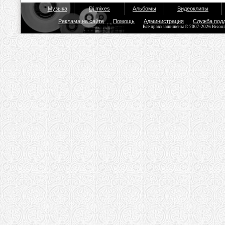
Музыка
Dj mixes
Альбомы
Видеоклипы
Реклама на сайте
Помощь
Администрация
Служба под
Все права защищены © 2007-2026 Bisou