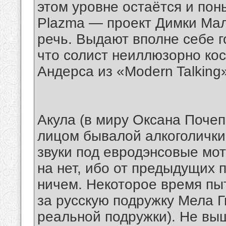
этом уровне остаётся и пон
Plazma — проект Димки Ма
речь. Выдают вполне себе г
что солист неиллюзорно ко
Андерса из «Modern Talking
Акула (в миру Оксана Поче
лицом бывалой алкоголички
звуки под евродэнсовые мо
на нет, ибо от предыдущих 
ничем. Некоторое время пы
за русскую подружку Мела Г
реальной подружки). Не вы