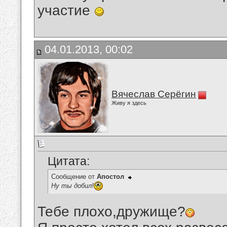
участие
04.01.2013, 00:02
Вячеслав Серёгин
Живу я здесь
Цитата:
Сообщение от
Апостол
Ну ты добил!
Тебе плохо,дружище?