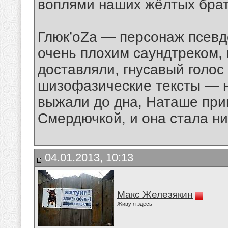
воплями наших жёлтых брат
Глюк’oZa — персонаж псев
очень плохим саундтреком,
доставляли, гнусавый голо
шизофазические тексты — н
выжали до дна, Наташе приш
Смердючкой, и она стала ни
04.01.2013, 10:13
Макс Железякин
Живу я здесь