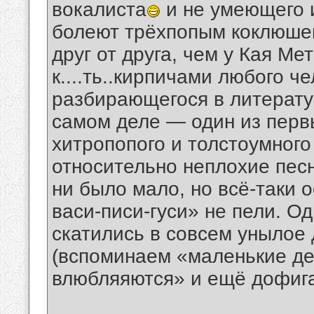
вокалиста
и не умеющего 
болеют трёхпопым коклюше
друг от друга, чем у Кая Ме
к....ть..кирпичами любого ч
разбирающегося в литерату
самом деле — один из перв
хитропопого и толстоумног
относительно неплохие песн
ни было мало, но всё-таки 
васи-писи-гуси» не пели. О
скатились в совсем унылое 
(вспоминаем «маленькие де
влюбляяются» и ещё дофига