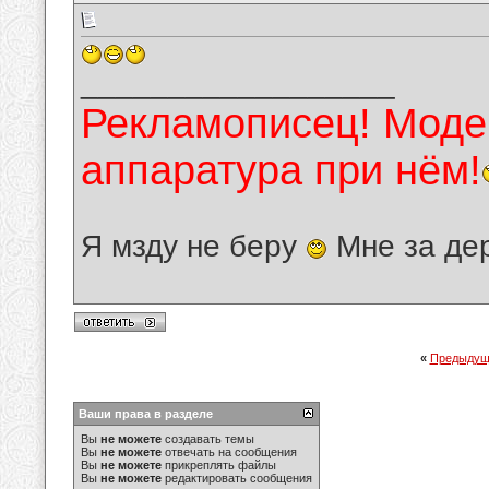
__________________
Рекламописец! Модер
аппаратура при нём!
Я мзду не беру
Мне за де
«
Предыдущ
Ваши права в разделе
Вы
не можете
создавать темы
Вы
не можете
отвечать на сообщения
Вы
не можете
прикреплять файлы
Вы
не можете
редактировать сообщения