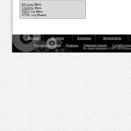
BB коды
Вкл.
Смайлы
Вкл.
[IMG]
код
Вкл.
HTML код
Выкл.
Музыка
Dj mixes
Альбомы
Видеоклипы
Реклама на сайте
Помощь
Администрация
Служба под
Все права защищены © 2007-2026 Bisou