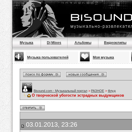
Музыка
Dj Mixes
Альбомы
Видеоклипы
Музыка пользователей
Моя музыка
Bisound.com - Музыкальный портал
>
РАЗНОЕ
>
Флуд
О творческой убогости эстрадных выдумщиков
03.01.2013, 23:26