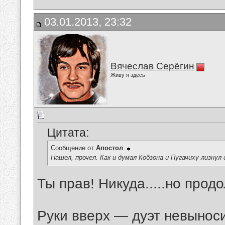
03.01.2013, 23:32
Вячеслав Серёгин
Живу я здесь
Цитата:
Сообщение от
Апостол
Нашел, прочел. Как и думал Кобзона и Пугачиху лизнул 
Ты прав! Никуда.....но продо
Руки вверх — дуэт невыноси