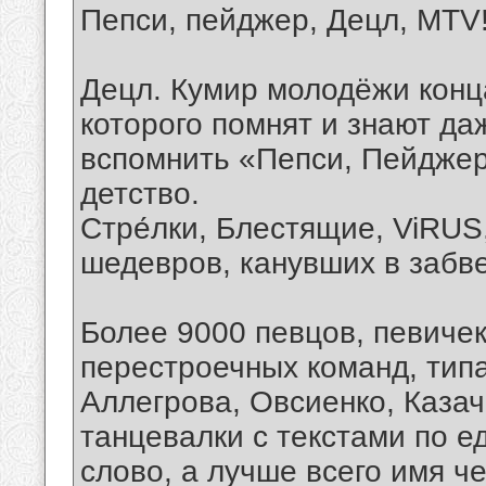
Пепси, пейджер, Децл, MTV
Децл. Кумир молодёжи конца
которого помнят и знают да
вспомнить «Пепси, Пейджер
детство.
Стре́лки, Блестящие, ViRUS
шедевров, канувших в забве
Более 9000 певцов, певиче
перестроечных команд, типа
Аллегрова, Овсиенко, Казаче
танцевалки с текстами по е
слово, а лучше всего имя ч