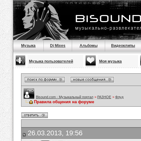
Музыка
Dj Mixes
Альбомы
Видеоклипы
Музыка пользователей
Моя музыка
Bisound.com - Музыкальный портал
>
РАЗНОЕ
>
Флуд
Правила общения на форуме
26.03.2013, 19:56