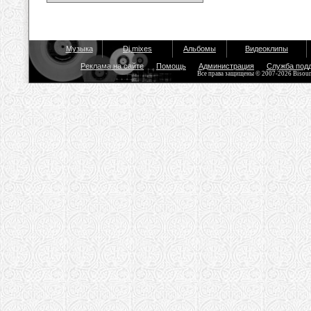
Музыка
Dj mixes
Альбомы
Видеоклипы
Реклама на сайте
Помощь
Администрация
Служба под
Все права защищены © 2007-2026 Bisou