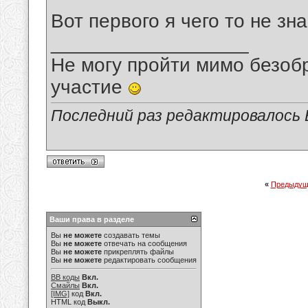
Вот первого я чего то не зн
__________________
Не могу пройти мимо безобр
участие
Последний раз редактировалось В
«
Предыдущ
Ваши права в разделе
Вы
не можете
создавать темы
Вы
не можете
отвечать на сообщения
Вы
не можете
прикреплять файлы
Вы
не можете
редактировать сообщения
BB коды
Вкл.
Смайлы
Вкл.
[IMG]
код
Вкл.
HTML код
Выкл.