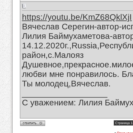
https://youtu.be/KmZ68QklXjI
Вячеслав Серегин-автор-ис
Лилия Баймухаметова-автор
14.12.2020г.,Russia,Респуб
район,с.Малояз
Душевное,прекрасное.мило
любви мне понравилось. Бл
Ты молодец,Вячеслав.
__________________
С уважением: Лилия Байму
Страница 1