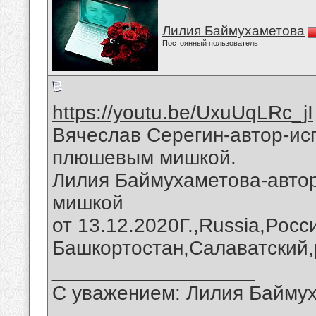
Лилия Баймухаметова
Постоянный пользователь
https://youtu.be/UxuUqLRc_jI
Вячеслав Серегин-автор-ис
плюшевым мишкой.
Лилия Баймухаметова-авто
мишкой
от 13.12.2020Г.,Russia,Рос
Башкортостан,Салаватский,
__________________
С уважением: Лилия Байму