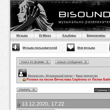
Музыка
Dj Mixes
Альбомы
Видеоклипы
Музыка пользователей
Моя музыка
Bisound.com - Музыкальный портал
>
Ваше творчество
Ролики на песни Вячеслава Серёгина от Лилии Ба
Страница 1
13.12.2020, 17:22