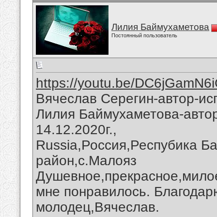
Лилия Баймухаметова
Постоянный пользователь
https://youtu.be/DC6jGamN6
Вячеслав Серегин-автор-ис
Лилия Баймухаметова-автор
14.12.2020г.,
Russia,Россия,Респубика Б
район,с.Малояз
Душевное,прекрасное,милое
мне понравилось. Благодар
молодец,Вячеслав.