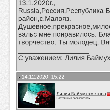
13.1.2020г.,
Russia,Россия,Республика 
район,с.Малояз.
Душевное,прекрасное,мило
вальс мне понравилось. Бл
творчество. Ты молодец, Вя
__________________
С уважением: Лилия Байму
14.12.2020, 15:22
Лилия Баймухаметова
Постоянный пользователь