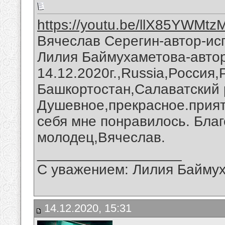
https://youtu.be/llX85YWMtz
Вячеслав Серегин-автор-исп
Лилия Баймухаметова-автор
14.12.2020г.,Russia,Россия
Башкортостан,Салаватский 
Душевное,прекрасное.прият
себя мне понравилось. Благ
молодец,Вячеслав.
__________________
С уважением: Лилия Байму
14.12.2020, 15:31