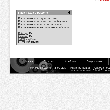
«
Предыдущ
Ваши права в разделе
Вы
не можете
создавать темы
Вы
не можете
отвечать на сообщения
Вы
не можете
прикреплять файлы
Вы
не можете
редактировать сообщения
BB коды
Вкл.
Смайлы
Вкл.
[IMG]
код
Вкл.
HTML код
Выкл.
Музыка
Dj mixes
Альбомы
Видеоклипы
Реклама на сайте
Помощь
Администрация
Служба под
Все права защищены © 2007-2026 Bisou