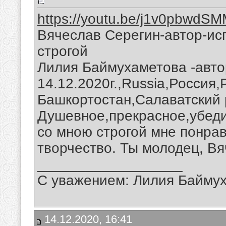
https://youtu.be/j1v0pbwdS
Вячеслав Серегин-автор-ис
строгой
Лилия Баймухаметова -автор
14.12.2020г.,Russia,Россия
Башкортостан,Салаватский 
Душевное,прекрасное,убеди
со мною строгой мне понра
творчество. Ты молодец, Вя
__________________
С уважением: Лилия Байму
14.12.2020, 16:41