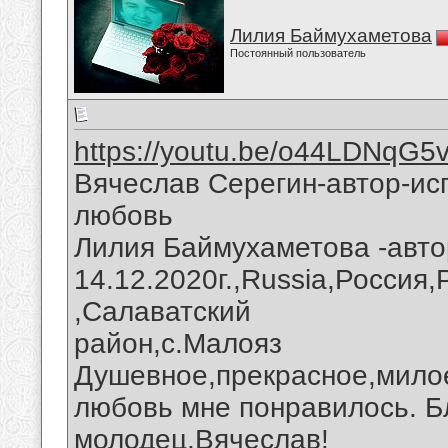
Лилия Баймухаметова
Постоянный пользователь
https://youtu.be/o44LDNqG5v
Вячеслав Серегин-автор-ис
любовь
Лилия Баймухаметова -авто
14.12.2020г.,Russia,Россия
,Салаватский
район,с.Малояз
Душевное,прекрасное,милое
любовь мне понравилось. Б
молодец,Вячеслав!