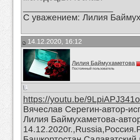
__________________
С уважением: Лилия Байму
14.12.2020, 16:12
Лилия Баймухаметова
Постоянный пользователь
https://youtu.be/9LpiAPJ341o
Вячеслав Серегин-автор-исп
Лилия Баймухаметова-автор
14.12.2020г.,Russia,Россия
Башкортостан,Салаватский 