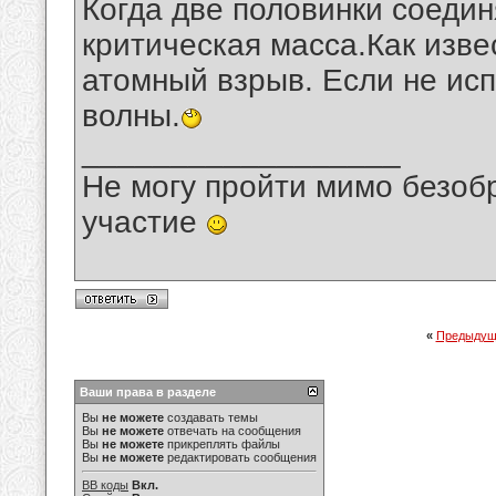
Когда две половинки соедин
критическая масса.Как изве
атомный взрыв. Если не исп
волны.
__________________
Не могу пройти мимо безобр
участие
«
Предыдущ
Ваши права в разделе
Вы
не можете
создавать темы
Вы
не можете
отвечать на сообщения
Вы
не можете
прикреплять файлы
Вы
не можете
редактировать сообщения
BB коды
Вкл.