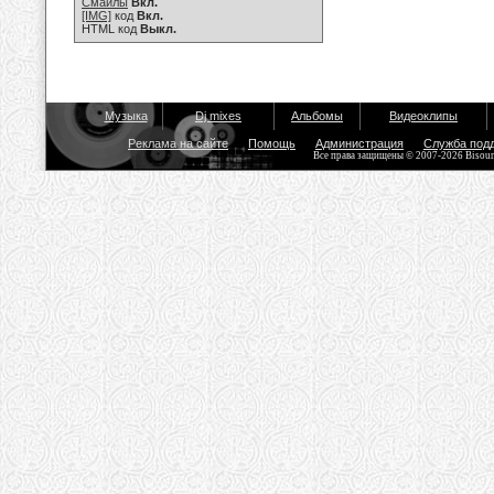
Смайлы
Вкл.
[IMG]
код
Вкл.
HTML код
Выкл.
Музыка
Dj mixes
Альбомы
Видеоклипы
Реклама на сайте
Помощь
Администрация
Служба под
Все права защищены © 2007-2026 Bisou