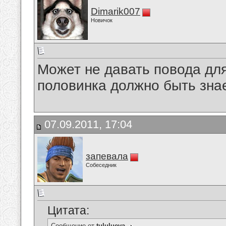
Dimarik007
Новичок
Может не давать повода дл
половинка должно быть знае
07.09.2011, 17:04
запевала
Собеседник
Цитата:
Сообщение от
tululueva