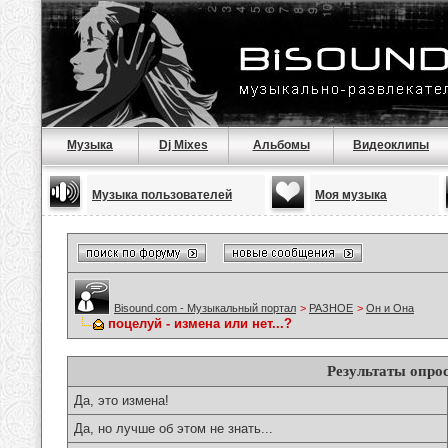
Музыка
Dj Mixes
Альбомы
Видеоклипы
Музыка пользователей
Моя музыка
Bisound.com - Музыкальный портал
>
РАЗНОЕ
>
Он и Она
поцелуй - измена или нет...?
Результаты опро
Да, это измена!
Да, но лучше об этом не знать...