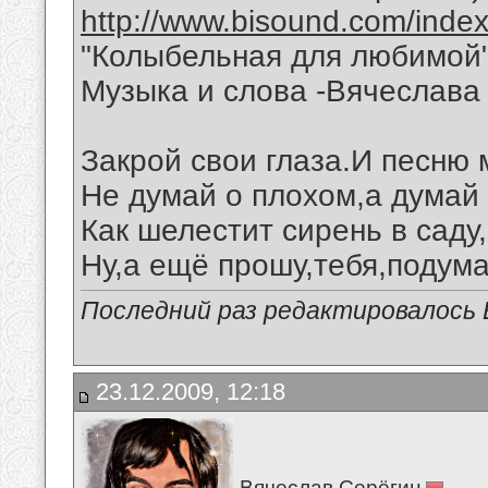
http://www.bisound.com/inde
"Колыбельная для любимой
Музыка и слова -Вячеслава 
Закрой свои глаза.И песню
Не думай о плохом,а думай 
Как шелестит сирень в саду
Ну,а ещё прошу,тебя,подума
Последний раз редактировалось В
23.12.2009, 12:18
Вячеслав Серёгин