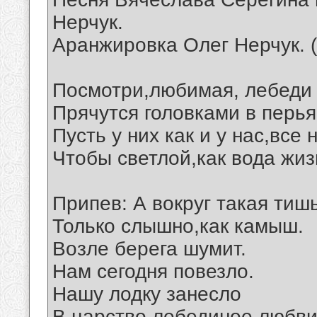
Нерчук.
Аранжировка Олег Нерчук. 
Посмотри,любимая, лебеди 
Прячутся головками в перья
Пусть у них как и у нас,все
Чтобы светлой,как вода жиз
Припев: А вокруг такая тишь
Только слышно,как камыш.
Возле берега шумит.
Нам сегодня повезло.
Нашу лодку занесло
В царство лебединое любви.