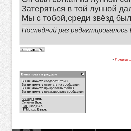
Затеряться в той лунной да
Мы с тобой,среди звёзд был
Последний раз редактировалось В
«
Предыдущ
Ваши права в разделе
Вы
не можете
создавать темы
Вы
не можете
отвечать на сообщения
Вы
не можете
прикреплять файлы
Вы
не можете
редактировать сообщения
BB коды
Вкл.
Смайлы
Вкл.
[IMG]
код
Вкл.
HTML код
Выкл.