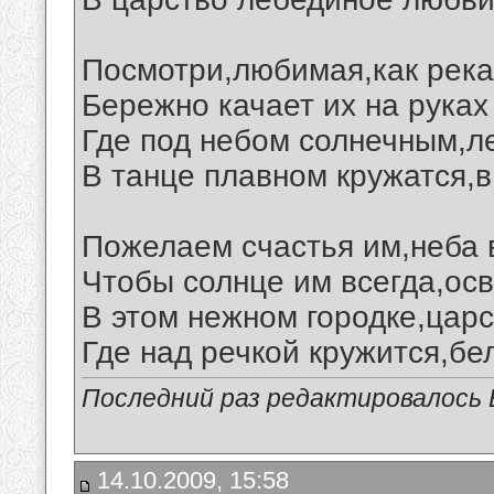
Посмотри,любимая,как река
Бережно качает их на руках
Где под небом солнечным,л
В танце плавном кружатся,в
Пожелаем счастья им,неба в
Чтобы солнце им всегда,ос
В этом нежном городке,царс
Где над речкой кружится,бе
Последний раз редактировалось В
14.10.2009, 15:58