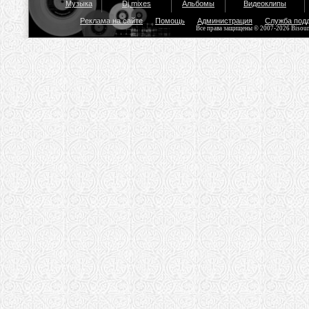
Музыка
Dj mixes
Альбомы
Видеоклипы
Реклама на сайте
Помощь
Администрация
Служба под
Все права защищены © 2007-2026 Bisou