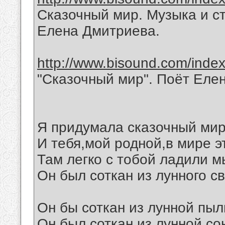
Сказочный мир. Музыка и с
Елена Дмитриева.
http://www.bisound.com/inde
"Сказочный мир". Поёт Еле
Я придумала сказочный мир
И тебя,мой родной,в мире э
Там легко с тобой ладили м
Он был соткан из лунного св
Он бы соткан из лунной пыл
Он был соткан из лунной со