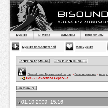
Музыка
Dj Mixes
Альбомы
Видеоклипы
Музыка пользователей
Моя музыка
Bisound.com - Музыкальный портал
>
Ваше творчество
>
Авторс
Песни Вячеслава Серёгина
01.10.2009, 15:16