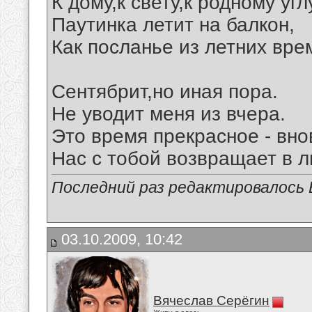
К дому,к свету,к родному угл
Паутинка летит на балкон,
Как посланье из летних вре
Сентябрит,но иная пора.
Не уводит меня из вчера.
Это время прекрасное - вно
Нас с тобой возвращает в л
Последний раз редактировалось В
03.10.2009, 10:42
Вячеслав Серёгин