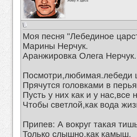
Живу я здесь
Моя песня "Лебединое царст
Марины Нерчук.
Аранжировка Олега Нерчук.
Посмотри,любимая.лебеди 
Прячутся головками в перья
Пусть у них как и у нас,все
Чтобы светлой,как вода жиз
Припев: А вокруг такая тишь
Только слышно,как камыш.