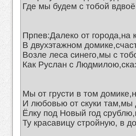
Где мы будем с тобой вдвоё
Прпев:Далеко от города,на 
В двухэтажном домике,счас
Возле леса синего,мы с тоб
Как Руслан с Людмилою,ска
Мы от грусти в том домике,
И любовью от скуки там,мы 
Ёлку под Новый год срублю,
Ту красавицу стройную, в до