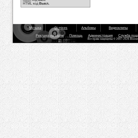
HTML код
Выкл.
Музыка
Dj mixes
Альбомы
Видеоклипы
Реклама на сайте
Помощь
Администрация
Служба под
Все права защищены © 2007-2026 Bisou