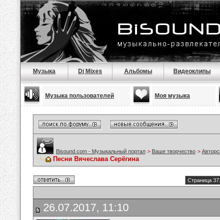
Музыка
Dj Mixes
Альбомы
Видеоклипы
Музыка пользователей
Моя музыка
Bisound.com - Музыкальный портал
>
Ваше творчество
>
Авторс
Песни Вячеслава Серёгина
Страница 37
26.07.2017, 11:10