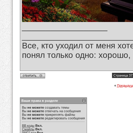
__________________
_______________________
Все, кто уходил от меня хот
понял только одно: хорошо,
Страница 37
«
Предыдущ
Ваши права в разделе
Вы
не можете
создавать темы
Вы
не можете
отвечать на сообщения
Вы
не можете
прикреплять файлы
Вы
не можете
редактировать сообщения
BB коды
Вкл.
Смайлы
Вкл.
[IMG]
код
Вкл.