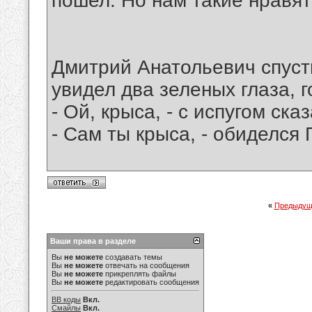
пошел. Но нам такие нравят
Дмитрий Анатольевич спусти
увидел два зеленых глаза, 
- Ой, крыса, - с испугом сказ
- Сам ты крыса, - обиделся 
«
Предыдущ
Ваши права в разделе
Вы
не можете
создавать темы
Вы
не можете
отвечать на сообщения
Вы
не можете
прикреплять файлы
Вы
не можете
редактировать сообщения
BB коды
Вкл.
Смайлы
Вкл.