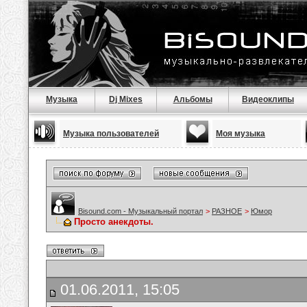
Музыка
Dj Mixes
Альбомы
Видеоклипы
Музыка пользователей
Моя музыка
Bisound.com - Музыкальный портал
>
РАЗНОЕ
>
Юмор
Просто анекдоты.
01.06.2011, 15:05