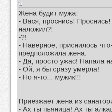
Жена будит мужа:
- Вася, проснись! Проснись! 
наложил?!
-?!
- Наверное, приснилось что
предположила жена.
- Да, просто ужас! Напала н
- Ой, я бы сразу умерла!
- Но я-то... мужик!!!
Приезжает жена из санатори
- Ах ты пьяница! Ах ты алк