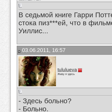
В седьмой книге Гарри Потт
стока пиз***ей, что в филь
Уиллис...
03.06.2011, 16:57
tululueva
Живу я здесь
- Здесь больно?
- Больно.