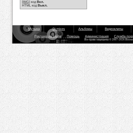
[IMG]
код
Вкл.
HTML код
Выкл.
Музыка
Dj mixes
Альбомы
Видеоклипы
Реклама на сайте
Помощь
Администрация
Служба под
Все права защищены © 2007-2026 Bisou