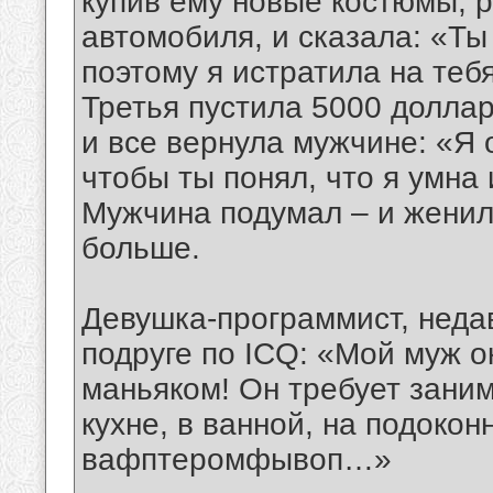
купив ему новые костюмы, 
автомобиля, и сказала: «Ты
поэтому я истратила на тебя
Третья пустила 5000 доллар
и все вернула мужчине: «Я 
чтобы ты понял, что я умна
Мужчина подумал – и женилс
больше.
Девушка-пpогpаммист, нед
подруге по ICQ: «Мой муж 
маньяком! Он тpебует заним
кухне, в ванной, на подоко
вафптеpомфывоп…»