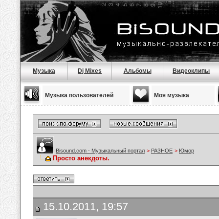
Музыка
Dj Mixes
Альбомы
Видеоклипы
Музыка пользователей
Моя музыка
Bisound.com - Музыкальный портал
>
РАЗНОЕ
>
Юмор
Просто анекдоты.
15.10.2011, 19:57