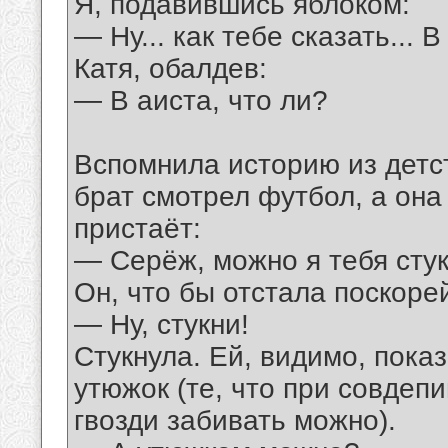
Я, подавившись яблоком:
— Ну... как тебе сказать... 
Катя, обалдев:
— В аиста, что ли?
Вспомнила историю из детс
брат смотрел футбол, а она
пристаёт:
— Серёж, можно я тебя сту
Он, что бы отстала поскоре
— Ну, стукни!
Стукнула. Ей, видимо, пока
утюжок (те, что при совдеп
гвозди забивать можно).