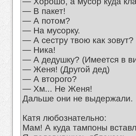
— Хорошо, а мусор куда кл
— В пакет!
— А потом?
— На мусорку.
— А сестру твою как зовут?
— Ника!
— А дедушку? (Имеется в в
— Женя! (Другой дед)
— А второго?
— Хм... Не Женя!
Дальше они не выдержали.
Катя любознательно:
Мам! А куда тампоны встав