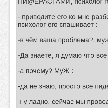
ПИ@ЕРАСТАМИ, психолог го
- приводите его ко мне разб
психолог его спашивает :
-в чём ваша проблема?, муж
-Да знаете, я думаю что вс
-а почему? МуЖ :
-да не знаю, просто все пиде
-ну ладно, сейчас мы прове