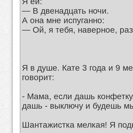
Я ей:
— В двенадцать ночи.
А она мне испуганно:
— Ой, я тебя, наверное, ра
Я в душе. Кате 3 года и 9 м
говорит:
- Мама, если дашь конфетку,
дашь - выключу и будешь мы
Шантажистка мелкая! Я подн