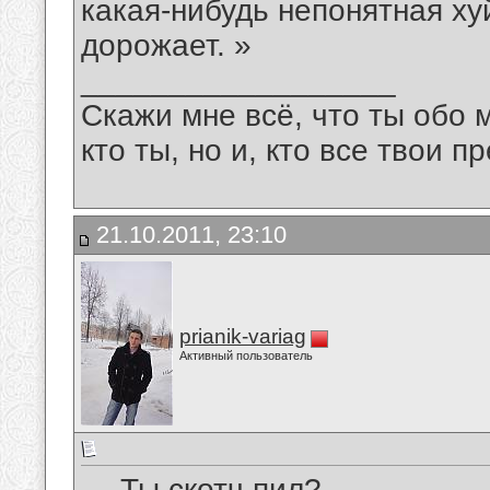
какая-нибудь непонятная ху
дорожает. »
__________________
Скажи мне всё, что ты обо 
кто ты, но и, кто все твои пр
21.10.2011, 23:10
prianik-variag
Активный пользователь
— Ты скотч пил?