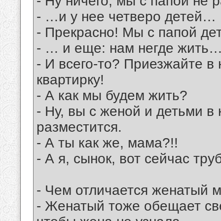
- Ну ничего, мы с папой не 
- …и у нее четверо детей…
- Прекрасно! Мы с папой де
- … и еще: нам негде жить
- И всего-то? Приезжайте 
квартирку!
- А как мы будем жить?
- Ну, вы с женой и детьми в
разместится.
- А ты как же, мама?!!
- А я, сынок, вот сейчас т
- Чем отличается женатый 
- Женатый тоже обещает све