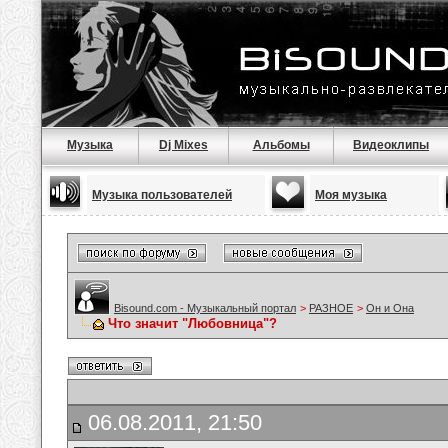
Музыка
Dj Mixes
Альбомы
Видеоклипы
Музыка пользователей
Моя музыка
Bisound.com - Музыкальный портал
>
РАЗНОЕ
>
Он и Она
Что значит "Любовница"?
06.08.2011, 21:50