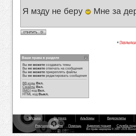
Я мзду не беру
Мне за де
«
Предыдущ
Ваши права в разделе
Вы
не можете
создавать темы
Вы
не можете
отвечать на сообщения
Вы
не можете
прикреплять файлы
Вы
не можете
редактировать сообщения
BB коды
Вкл.
Смайлы
Вкл.
[IMG]
код
Вкл.
HTML код
Выкл.
Музыка
Dj mixes
Альбомы
Видеоклипы
Реклама на сайте
Помощь
Администрация
Служба под
Все права защищены © 2007-2026 Bisou