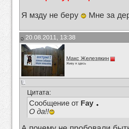
Я мзду не беру
Мне за де
20.08.2011, 13:38
Макс Железякин
Живу я здесь
Цитата:
Сообщение от
Fay
О да!!
А почему не пробовали быт