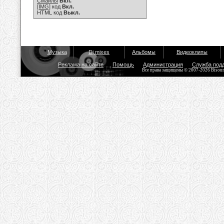
Смайлы
Вкл.
[IMG]
код
Вкл.
HTML код
Выкл.
Музыка
Dj mixes
Альбомы
Видеоклипы
Реклама на сайте
Помощь
Администрация
Служба под
Все права защищены © 2007-2026 Bisou