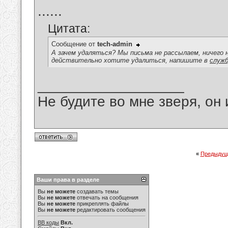
......
Цитата:
Сообщение от
tech-admin
А зачем удаляться? Мы письма не рассылаем, ничего 
действительно хотите удалиться, напишите в
служб
__________________
Не будите во мне зверя, он 
«
Предыдущ
Ваши права в разделе
Вы
не можете
создавать темы
Вы
не можете
отвечать на сообщения
Вы
не можете
прикреплять файлы
Вы
не можете
редактировать сообщения
BB коды
Вкл.