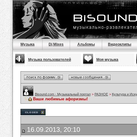
Музыка
Dj Mixes
Альбомы
Видеоклипы
Музыка пользователей
Моя музыка
Bisound.com - Музыкальный портал
>
РАЗНОЕ
>
Культура и Иск
Ваши любимые афоризмы!
16.09.2013, 20:10