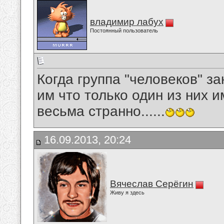
владимир лабух
Постоянный пользователь
Когда группа "человеков" з
им что только один из них им
весьма странно......
16.09.2013, 20:24
Вячеслав Серёгин
Живу я здесь