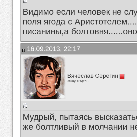
Видимо если человек не слу
поля ягода с Аристотелем.....
писанины,а болтовня......он
16.09.2013, 22:17
Вячеслав Серёгин
Живу я здесь
Мудрый, пытаясь высказать
же болтливый в молчании н
__________________