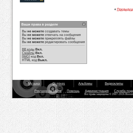
«
Предыдущ
Ваши права в разделе
Вы
не можете
создавать темы
Вы
не можете
отвечать на сообщения
Вы
не можете
прикреплять файлы
Вы
не можете
редактировать сообщения
BB коды
Вкл.
Смайлы
Вкл.
[IMG]
код
Вкл.
HTML код
Выкл.
Музыка
Dj mixes
Альбомы
Видеоклипы
Реклама на сайте
Помощь
Администрация
Служба под
Все права защищены © 2007-2026 Bisou