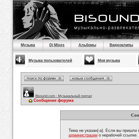
Музыка
Dj Mixes
Альбомы
Видеоклипы
Музыка пользователей
Моя музыка
Bisound.com - Музыкальный портал
Сообщение форума
Соо
Тема не указан(-а). Если вы пришли
администрации
о нерабочей ссылке.