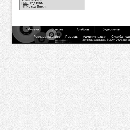
[IMG]
код
Вкл.
HTML код
Выкл.
Музыка
Dj mixes
Альбомы
Видеоклипы
Реклама на сайте
Помощь
Администрация
Служба под
Все права защищены © 2007-2026 Bisou