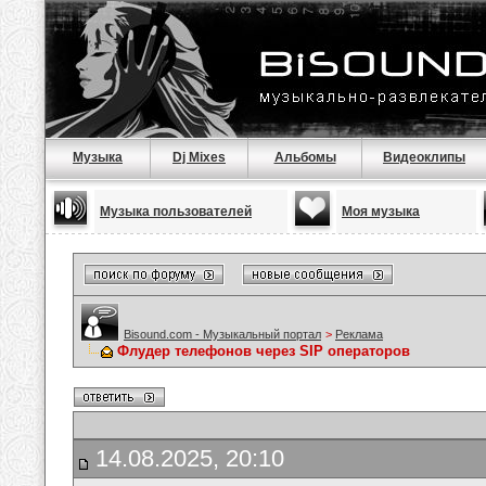
Музыка
Dj Mixes
Альбомы
Видеоклипы
Музыка пользователей
Моя музыка
Bisound.com - Музыкальный портал
>
Реклама
Флудер телефонов через SIP операторов
14.08.2025, 20:10