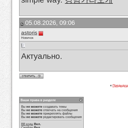
05.08.2026, 09:06
astoris
Новичок
Актуально.
«
Предыдущ
Ваши права в разделе
Вы
не можете
создавать темы
Вы
не можете
отвечать на сообщения
Вы
не можете
прикреплять файлы
Вы
не можете
редактировать сообщения
BB коды
Вкл.
Смайлы
Вкл.