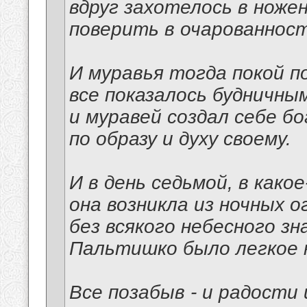
вдруг захотелось в ноже
поверить в очарованност
И муравья тогда покой п
все показалось будничным
и муравей создал себе б
по образу и духу своему.
И в день седьмой, в како
она возникла из ночных о
без всякого небесного зна
Пальтишко было легкое н
Все позабыв - и радости 