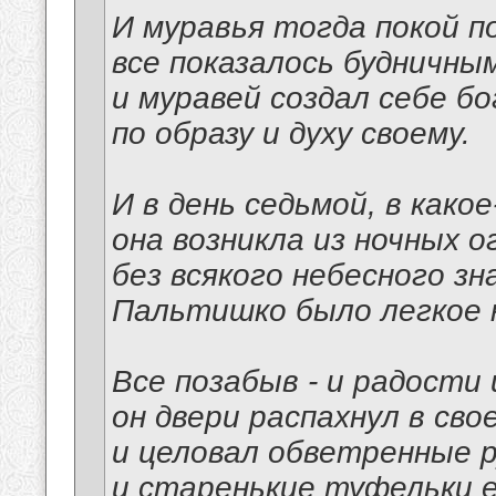
И муравья тогда покой п
все показалось будничным
и муравей создал себе б
по образу и духу своему.
И в день седьмой, в како
она возникла из ночных о
без всякого небесного зна
Пальтишко было легкое н
Все позабыв - и радости 
он двери распахнул в сво
и целовал обветренные р
и старенькие туфельки е