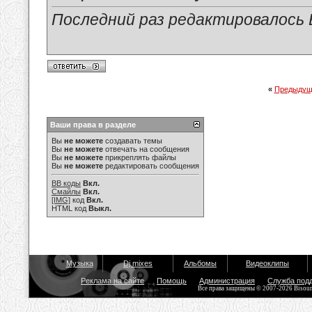
Последний раз редактировалось Е
«
Предыдущ
Ваши права в разделе
Вы
не можете
создавать темы
Вы
не можете
отвечать на сообщения
Вы
не можете
прикреплять файлы
Вы
не можете
редактировать сообщения
BB коды
Вкл.
Смайлы
Вкл.
[IMG]
код
Вкл.
HTML код
Выкл.
Музыка
Dj mixes
Альбомы
Видеоклипы
Реклама на сайте
Помощь
Администрация
Служба под
Все права защищены © 2007-2026 Bisou