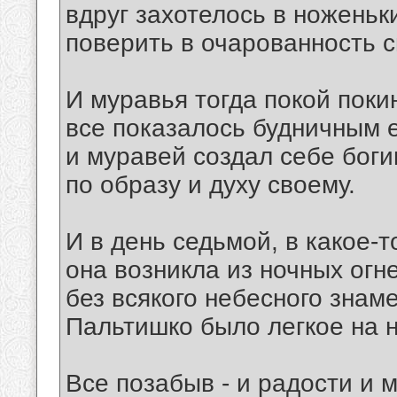
вдруг захотелось в ноженьк
поверить в очарованность 
И муравья тогда покой поки
все показалось будничным е
и муравей создал себе бог
по образу и духу своему.
И в день седьмой, в какое-т
она возникла из ночных огн
без всякого небесного знаме
Пальтишко было легкое на н
Все позабыв - и радости и м