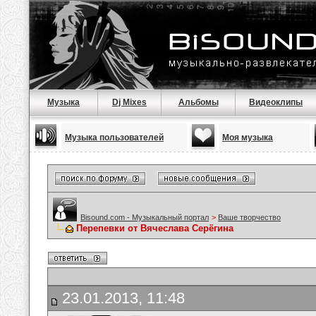
Музыка
Dj Mixes
Альбомы
Видеоклипы
Музыка пользователей
Моя музыка
Bisound.com - Музыкальный портал
>
Ваше творчество
Перепевки от Вячеслава Серёгина
23.01.2013, 11:48