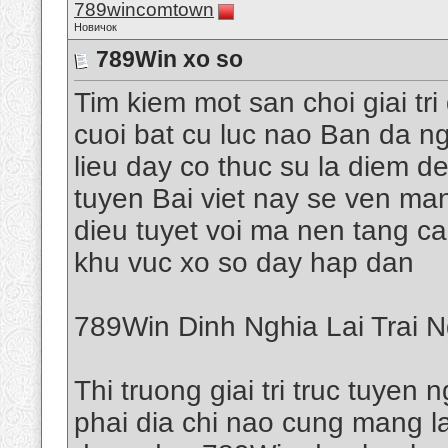
789wincomtown
Новичок
789Win xo so
Tim kiem mot san choi giai tr
cuoi bat cu luc nao Ban da 
lieu day co thuc su la diem d
tuyen Bai viet nay se ven m
dieu tuyet voi ma nen tang ca
khu vuc xo so day hap dan
789Win Dinh Nghia Lai Trai 
Thi truong giai tri truc tuye
phai dia chi nao cung mang la