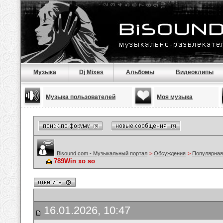
Музыка
Dj Mixes
Альбомы
Видеоклипы
Музыка пользователей
Моя музыка
Bisound.com - Музыкальный портал
>
Обсуждения
>
Популярная
789Win xo so
16.01.2026, 10:47