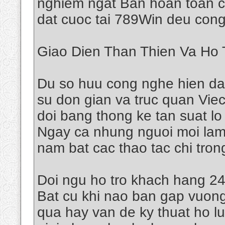
nghiem ngat Ban hoan toan c
dat cuoc tai 789Win deu cong
Giao Dien Than Thien Va Ho
Du so huu cong nghe hien da
su don gian va truc quan Viec
doi bang thong ke tan suat l
Ngay ca nhung nguoi moi lam 
nam bat cac thao tac chi tron
Doi ngu ho tro khach hang 2
Bat cu khi nao ban gap vuong
qua hay van de ky thuat ho l