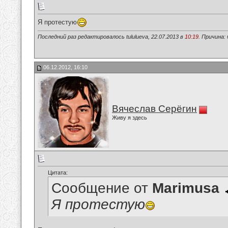
Я протестую
Последний раз редактировалось tululueva, 22.07.2013 в
10:19
. Причина:
06.12.2012, 16:10
Вячеслав Серёгин
Живу я здесь
Цитата:
Сообщение от
Marimusa
Я протестую