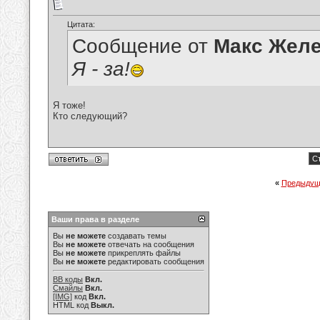
Цитата:
Сообщение от
Макс Желе
Я - за!
Я тоже!
Кто следующий?
Ст
«
Предыдущ
Ваши права в разделе
Вы
не можете
создавать темы
Вы
не можете
отвечать на сообщения
Вы
не можете
прикреплять файлы
Вы
не можете
редактировать сообщения
BB коды
Вкл.
Смайлы
Вкл.
[IMG]
код
Вкл.
HTML код
Выкл.