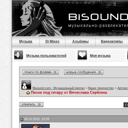
Музыка
Dj Mixes
Альбомы
Видеоклипы
Музыка пользователей
Моя музыка
Bisound.com - Музыкальный портал
>
Ваше творчество
>
Авторс
Песни под гитару от Вячеслава Серёгина
Ст
06.12.2012, 15:29