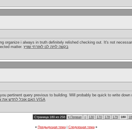
g organize i always in truth definitely relished checking out. It's not necessar
lected matter.
בקשה לויזה לנו לאזרחי שוויץ
ou pertinent query previous to building. Will probably be quick to write down
האם אוכל לחדש את אשרת ארה"ב שלי באינטרנט או VISA
Страница 180 из 258
«
Первая
<
130
170
178
179
180
18
«
Предыдущая тема
|
Следующая тема
»