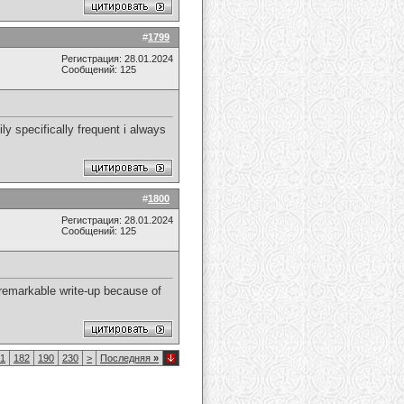
#
1799
Регистрация: 28.01.2024
Сообщений: 125
ily specifically frequent i always
#
1800
Регистрация: 28.01.2024
Сообщений: 125
 remarkable write-up because of
1
182
190
230
>
Последняя
»