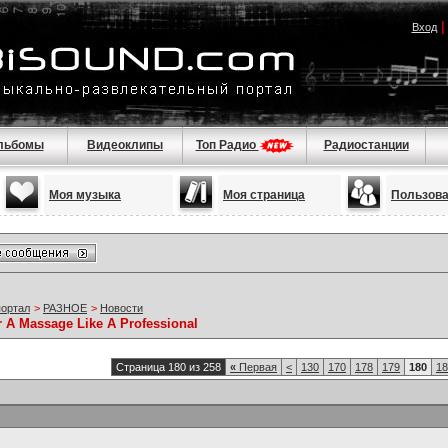
Вход
льбомы
Видеоклипы
Топ Радио
Радиостанции
Моя музыка
Моя страница
Пользов
портал
>
РАЗНОЕ
>
Новости
r A Massage Like A Professional
Страница 180 из 258
«
Первая
<
130
170
178
179
180
18