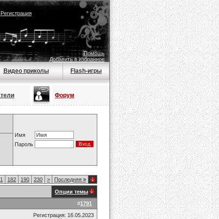
|
Регистрация
Помощь
Добавить в избранное
Видео приколы
Flash-игры
атели
Форум
Имя
Пароль
1
182
190
230
>
Последняя
»
Опции темы
#
1791
Регистрация: 16.05.2023