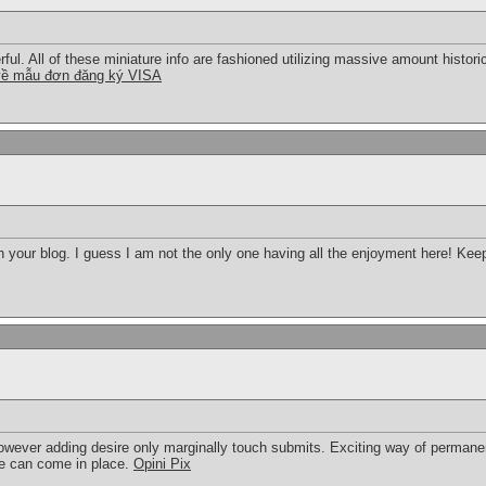
ul. All of these miniature info are fashioned utilizing massive amount historica
về mẫu đơn đăng ký VISA
on your blog. I guess I am not the only one having all the enjoyment here! Ke
 however adding desire only marginally touch submits. Exciting way of perman
ire can come in place.
Opini Pix