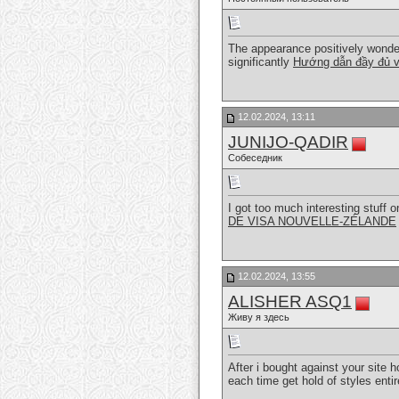
The appearance positively wonderf
significantly
Hướng dẫn đầy đủ 
12.02.2024, 13:11
JUNIJO-QADIR
Собеседник
I got too much interesting stuff 
DE VISA NOUVELLE-ZÉLANDE
12.02.2024, 13:55
ALISHER ASQ1
Живу я здесь
After i bought against your site
each time get hold of styles ent