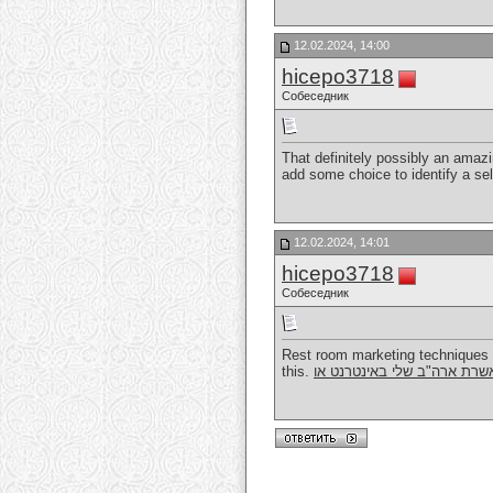
12.02.2024, 14:00
hicepo3718
Собеседник
That definitely possibly an amazin
add some choice to identify a se
12.02.2024, 14:01
hicepo3718
Собеседник
Rest room marketing techniques y
this.