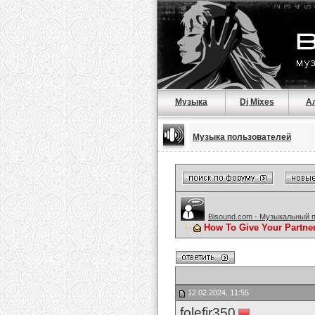
Музыка
Dj Mixes
А
Музыка пользователей
Bisound.com - Музыкальный 
How To Give Your Partne
12.02.2024, 11:55
folefir350