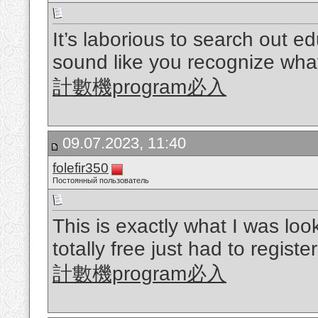
It’s laborious to search out ed
sound like you recognize what
計數機program必入
09.07.2023, 11:40
folefir350
Постоянный пользователь
This is exactly what I was looki
totally free just had to regist
計數機program必入