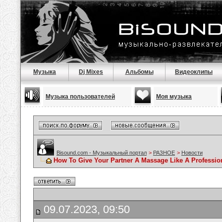
Музыка
Dj Mixes
Альбомы
Видеоклипы
Музыка пользователей
Моя музыка
Bisound.com - Музыкальный портал
>
РАЗНОЕ
>
Новости
How To Give Your Partner A Massage Like A Professio
09.07.2023, 09:50