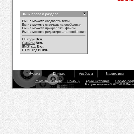
Ваши права в разделе
Вы
не можете
создавать темы
Вы
не можете
отвечать на сообщения
Вы
не можете
прикреплять файлы
Вы
не можете
редактировать сообщения
BB коды
Вкл.
Смайлы
Вкл.
[IMG]
код
Вкл.
HTML код
Выкл.
Музыка
Dj mixes
Альбомы
Видеоклипы
Реклама на сайте
Помощь
Администрация
Служба под
Все права защищены © 2007-2026 Bisou