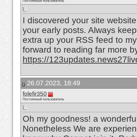
Постоянный пользователь
I discovered your site websit
your early posts. Always keep 
extra up your RSS feed to m
forward to reading far more b
https://123updates.news27liv
26.07.2023, 18:49
folefir350
Постоянный пользователь
Oh my goodness! a wonderful
Nonetheless We are experienc