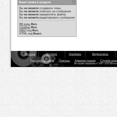
Ваши права в разделе
Вы
не можете
создавать темы
Вы
не можете
отвечать на сообщения
Вы
не можете
прикреплять файлы
Вы
не можете
редактировать сообщения
BB коды
Вкл.
Смайлы
Вкл.
[IMG]
код
Вкл.
HTML код
Выкл.
Музыка
Dj mixes
Альбомы
Видеоклипы
Реклама на сайте
Помощь
Администрация
Служба под
Все права защищены © 2007-2026 Bisou