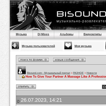
Музыка
Dj Mixes
Альбомы
Видеоклипы
Музыка пользователей
Моя музыка
Bisound.com - Музыкальный портал
>
РАЗНОЕ
>
Новости
How To Give Your Partner A Massage Like A Professio
Ст
26.07.2023, 14:21