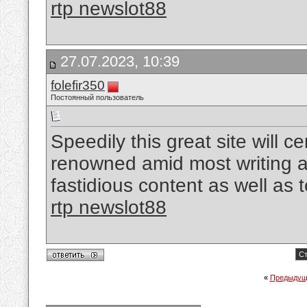
rtp newslot88
27.07.2023, 10:39
folefir350
Постоянный пользователь
Speedily this great site will c
renowned amid most writing 
fastidious content as well as 
rtp newslot88
Ст
«
Предыдущ