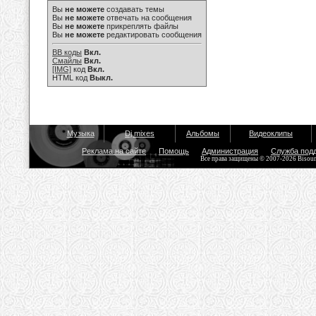
Вы
не можете
создавать темы
Вы
не можете
отвечать на сообщения
Вы
не можете
прикреплять файлы
Вы
не можете
редактировать сообщения
BB коды
Вкл.
Смайлы
Вкл.
[IMG]
код
Вкл.
HTML код
Выкл.
Музыка
Dj mixes
Альбомы
Видеоклипы
Реклама на сайте
Помощь
Администрация
Служба под
Все права защищены © 2007-2026 Bisou