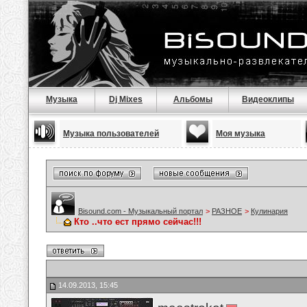
Музыка
Dj Mixes
Альбомы
Видеоклипы
Музыка пользователей
Моя музыка
Bisound.com - Музыкальный портал
>
РАЗНОЕ
>
Кулинария
Кто ..что ест прямо сейчас!!!
14.09.2013, 15:45