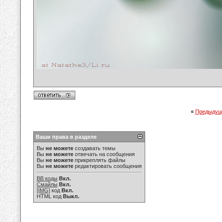
«
Предыдущ
Ваши права в разделе
Вы
не можете
создавать темы
Вы
не можете
отвечать на сообщения
Вы
не можете
прикреплять файлы
Вы
не можете
редактировать сообщения
BB коды
Вкл.
Смайлы
Вкл.
[IMG]
код
Вкл.
HTML код
Выкл.