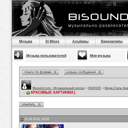
Музыка
Dj Mixes
Альбомы
Видеоклипы
Музыка пользователей
Моя музыка
Bisound.com - Музыкальный портал
>
РАЗНОЕ
>
Мода.Стиль.Кра
КРАСИВЫЕ КАРТИНКИ:)
15.04.2010, 19:55