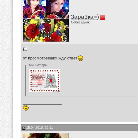
3ара3ка=)
Собеседник
от просмотревших жду ответ
Миниатюры
__________________
15.04.2010, 20:11