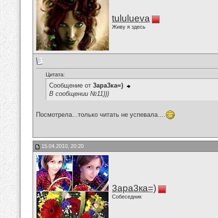
tululueva
Живу я здесь
Цитата:
Сообщение от
3ара3ка=)
В сообщении №11)))
Посмотрела...только читать не успевала....
15.04.2010, 20:20
3ара3ка=)
Собеседник