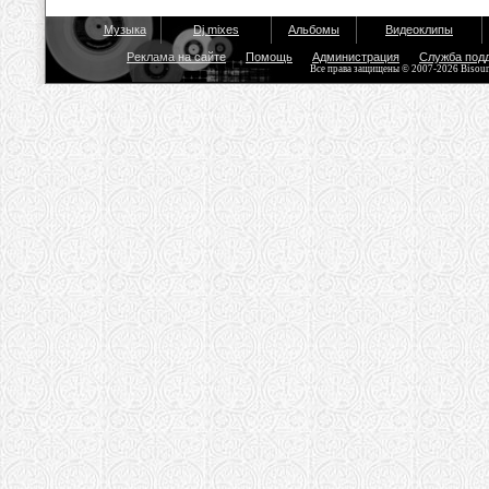
Музыка
Dj mixes
Альбомы
Видеоклипы
Реклама на сайте
Помощь
Администрация
Служба под
Все права защищены © 2007-2026 Bisou