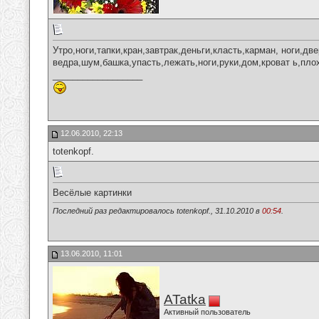
Утро,ноги,тапки,кран,завтрак,деньги,класть,карман, ноги,две
ведра,шум,башка,упасть,лежать,ноги,руки,дом,кроват ь,плох
__________________
12.06.2010, 22:13
totenkopf.
Весёлые картинки
Последний раз редактировалось totenkopf., 31.10.2010 в
00:54
.
13.06.2010, 11:01
ATatka
Активный пользователь