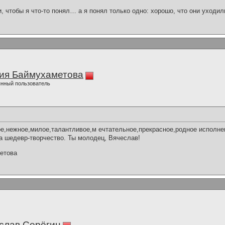
и, чтобы я что-то понял… а я понял только одно: хорошо, что они уходил
ия Баймухаметова
нный пользователь
е,нежное,милое,талантливое,м ечтательное,прекрасное,родное исполне
 шедевр-творчество. Ты молодец, Вячеслав!
етова
слав Серёгин