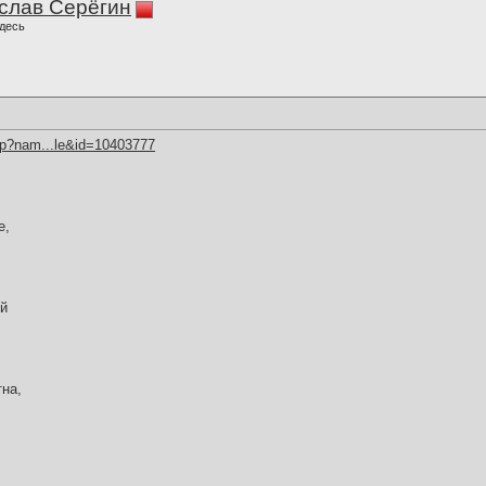
слав Серёгин
десь
hp?nam...le&id=10403777
е,
ой
тна,