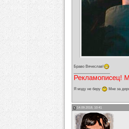
Браво Вячеслав!
__________________
Рекламописец! Мо
Я мзду не беру
Мне за дер
14.09.2018, 10:41