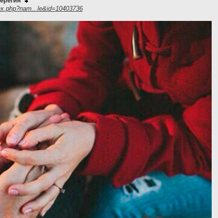
ерёгин
ex.php?nam...le&id=10403736