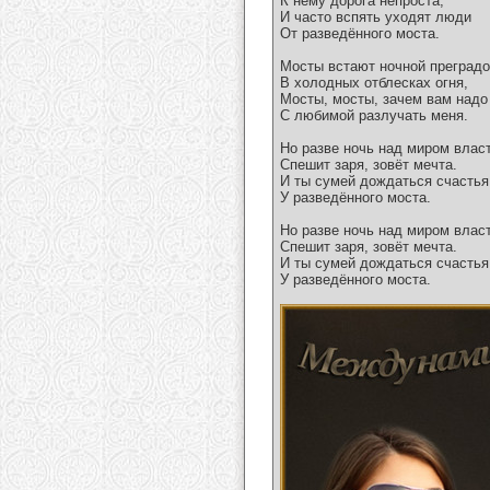
К нему дорога непроста,
И часто вспять уходят люди
От разведённого моста.
Мосты встают ночной преград
В холодных отблесках огня,
Мосты, мосты, зачем вам надо
С любимой разлучать меня.
Но разве ночь над миром влас
Спешит заря, зовёт мечта.
И ты сумей дождаться счастья
У разведённого моста.
Но разве ночь над миром влас
Спешит заря, зовёт мечта.
И ты сумей дождаться счастья
У разведённого моста.