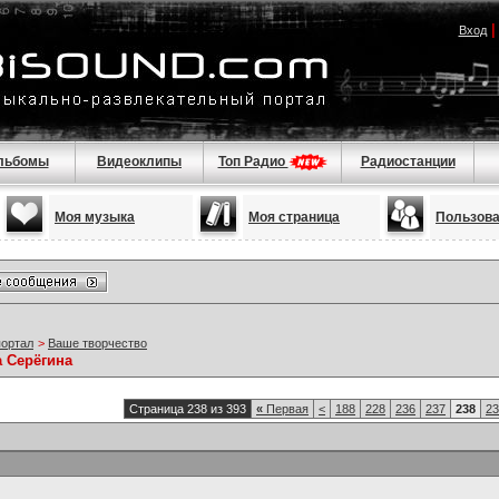
Вход
льбомы
Видеоклипы
Топ Радио
Радиостанции
Моя музыка
Моя страница
Пользов
портал
>
Ваше творчество
а Серёгина
Страница 238 из 393
«
Первая
<
188
228
236
237
238
23