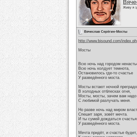
Вяче
Живу я з
Вячеслав Серёгин-Мосты
http://www.bisound.com/index.p
Мосты
Всю ночь над городом ненасть
Всю ночь колдует темнота,
Остановилось где-то счастье
У разведённого моста.
Мосты встают ночной преград
В холодных отблесках огня,
Мосты, мосты, зачем вам надо
С любимой разлучать меня.
Но разве ночь над миром влас
Спешит заря, зовёт мечта.
И ты сумей дождаться счастья
У разведённого моста.
Мечта придёт, и счастье будет,