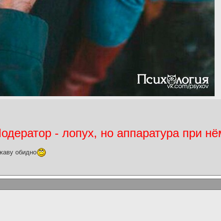
дератор - лопух, но аппаратура при нё
жаву обидно