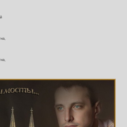
ой
тна,
тна,