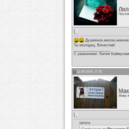
Лил
Постоя
Душевное,милое,нежное,
Ты молодец, Вячеслав!
__________________
С уважением: Лилия Баймухам
12.09.2018, 17:35
Мак
Живу я
Цитата: