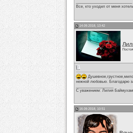
___________________________
Все, кто уходил от меня хотел
14.09.2018, 13:42
Лил
Постоя
Душевное,грустное,мило
нежной любовью. Благодарю за
__________________
С уважением: Лилия Баймухам
16.09.2018, 10:51
Вяче