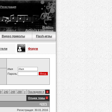
|
Регистрация
Помощь
Добавить в избранное
Видео приколы
Flash-игры
атели
Форум
Имя
Пароль
9
240
248
288
>
Последняя
»
Опции темы
#
2371
Регистрация: 30.01.2016