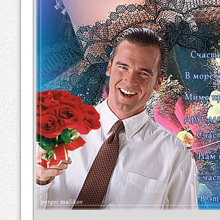
__________________