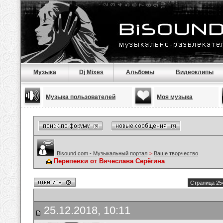
Музыка
Dj Mixes
Альбомы
Видеоклипы
Музыка пользователей
Моя музыка
Bisound.com - Музыкальный портал
>
Ваше творчество
Перепевки от Вячеслава Серёгина
Страница 25
25.12.2018, 10:11