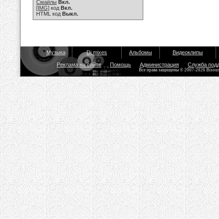
Смайлы
Вкл.
[IMG]
код
Вкл.
HTML код
Выкл.
Музыка
Dj mixes
Альбомы
Видеоклипы
Реклама на сайте
Помощь
Администрация
Служба под
Все права защищены © 2007-2026 Bisou