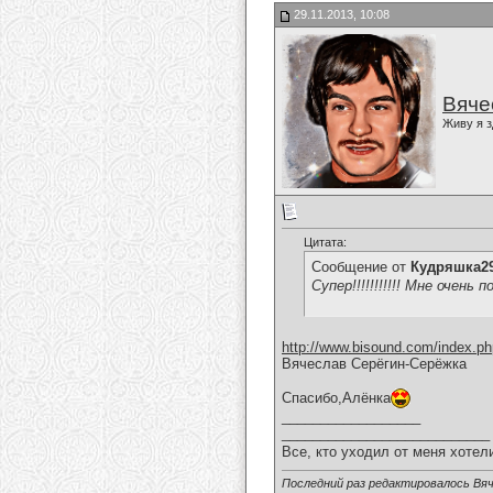
29.11.2013, 10:08
Вяче
Живу я з
Цитата:
Сообщение от
Кудряшка2
Супер!!!!!!!!!!! Мне очень по
http://www.bisound.com/index.p
Вячеслав Серёгин-Серёжка
Спасибо,Алёнка
__________________
___________________________
Все, кто уходил от меня хотел
Последний раз редактировалось Вяч