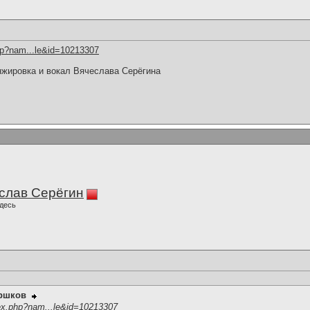
hp?nam...le&id=10213307
нжировка и вокал Вячеслава Серёгина
слав Серёгин
десь
оршков
ex.php?nam...le&id=10213307