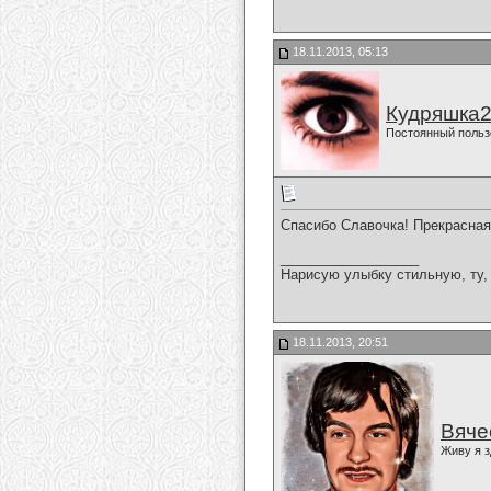
18.11.2013, 05:13
Кудряшка
Постоянный польз
Спасибо Славочка! Прекрасная
__________________
Нарисую улыбку стильную, ту, 
18.11.2013, 20:51
Вяче
Живу я з