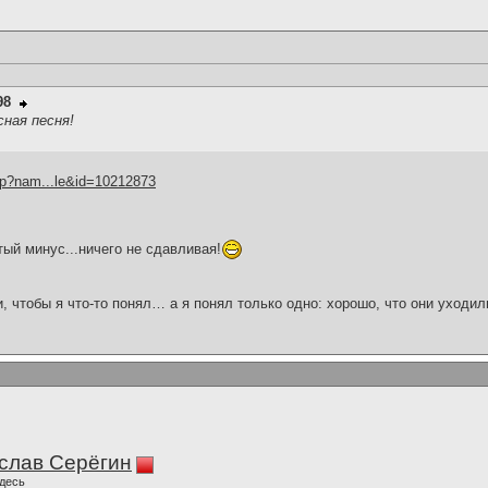
98
сная песня!
hp?nam...le&id=10212873
ый минус...ничего не сдавливая!
и, чтобы я что-то понял… а я понял только одно: хорошо, что они уходил
слав Серёгин
десь