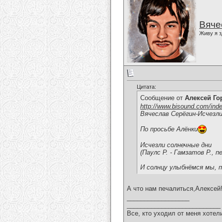
Вяче
Живу я з
Цитата:
Сообщение от
Алексей Г
http://www.bisound.com/ind
Вячеслав Серёгин-Исчезли
По просьбе Алёнки
Исчезли солнечные дни
(Паулс Р. - Гамзатов Р., п
И солнцу улыбнёмся мы, п
А что нам печалиться,Алексей
__________________
___________________________
Все, кто уходил от меня хотел