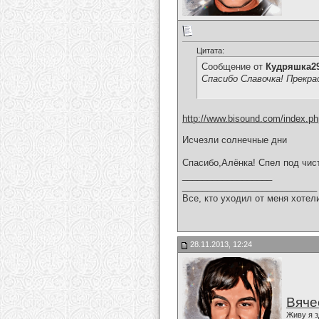
Цитата:
Сообщение от
Кудряшка2
Спасибо Славочка! Прекра
http://www.bisound.com/index.p
Исчезли солнечные дни
Спасибо,Алёнка! Спел под чист
__________________
___________________________
Все, кто уходил от меня хотел
28.11.2013, 12:24
Вяче
Живу я з