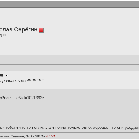
слав Серёгин
десь
98
нравилось всё!!!!!!!!!!!!!
hp?nam...le&id=10213625
и, чтобы я что-то понял… а я понял только одно: хорошо, что они уходил
еслав Серёгин, 07.12.2013 в
07:58
.