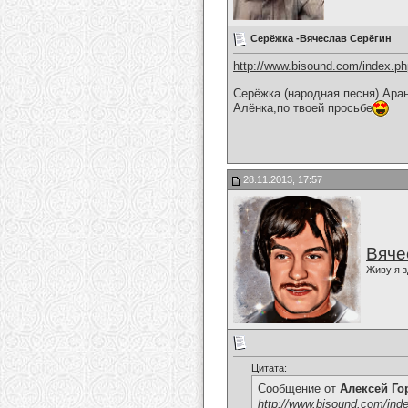
Серёжка -Вячеслав Серёгин
http://www.bisound.com/index.p
Серёжка (народная песня) Ара
Алёнка,по твоей просьбе
28.11.2013, 17:57
Вяче
Живу я з
Цитата:
Сообщение от
Алексей Г
http://www.bisound.com/ind