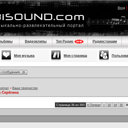
Вход
льбомы
Видеоклипы
Топ Радио
Радиостанции
Моя музыка
Моя страница
Пользов
портал
>
Ваше творчество
а Серёгина
Страница 36 из 393
«
Первая
<
26
34
35
3