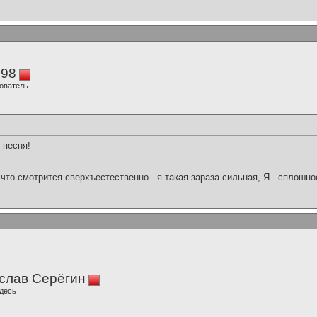
298
ователь
 песня!
что смотрится сверхъестественно - я такая зараза сильная, Я - сплошн
слав Серёгин
десь