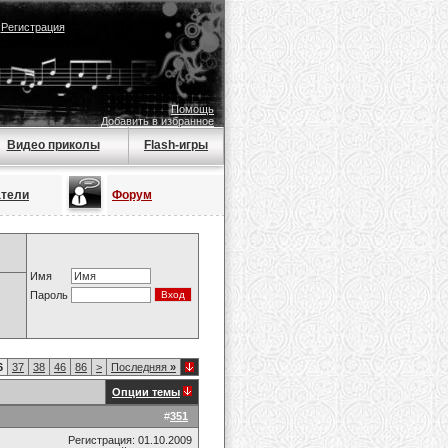
|
Регистрация
Помощь
Добавить в избранное
Видео приколы
Flash-игры
атели
Форум
Имя
Пароль
6
37
38
46
86
>
Последняя
»
Опции темы
#
351
Регистрация: 01.10.2009