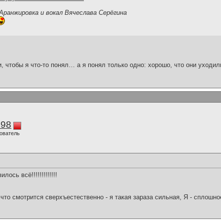
 Аранжировка и вокал Вячеслава Серёгина
и, чтобы я что-то понял… а я понял только одно: хорошо, что они уходил
298
ователь
лось всё!!!!!!!!!!!!!
что смотрится сверхъестественно - я такая зараза сильная, Я - сплошн