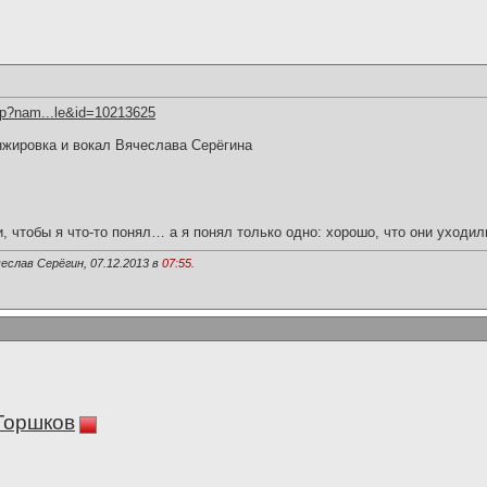
hp?nam...le&id=10213625
нжировка и вокал Вячеслава Серёгина
и, чтобы я что-то понял… а я понял только одно: хорошо, что они уходил
еслав Серёгин, 07.12.2013 в
07:55
.
Горшков