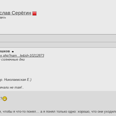
слав Серёгин
десь
оршков
ex.php?nam...le&id=10212873
 солнечные дни
ер. Николаевская Е.)
ечали не тая!..
!?
и, чтобы я что-то понял… а я понял только одно: хорошо, что они уходил