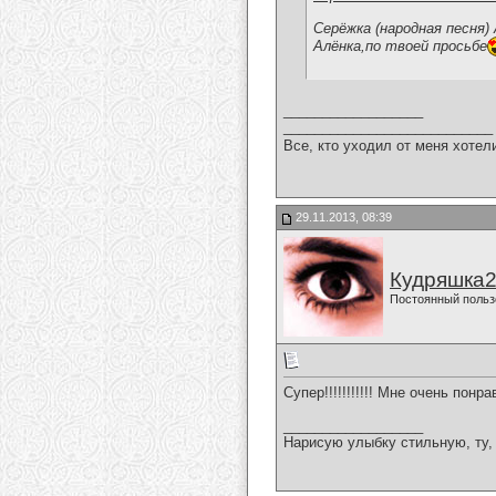
Серёжка (народная песня)
Алёнка,по твоей просьбе
__________________
___________________________
Все, кто уходил от меня хотел
29.11.2013, 08:39
Кудряшка
Постоянный польз
Супер!!!!!!!!!!! Мне очень понрави
__________________
Нарисую улыбку стильную, ту, 