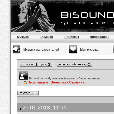
Музыка
Dj Mixes
Альбомы
Видеоклипы
Музыка пользователей
Моя музыка
Bisound.com - Музыкальный портал
>
Ваше творчество
Перепевки от Вячеслава Серёгина
25.01.2013, 11:35