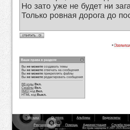
Но зато уже не будет ни заг
Только ровная дорога до по
«
Предыдущ
Ваши права в разделе
Вы
не можете
создавать темы
Вы
не можете
отвечать на сообщения
Вы
не можете
прикреплять файлы
Вы
не можете
редактировать сообщения
BB коды
Вкл.
Смайлы
Вкл.
[IMG]
код
Вкл.
HTML код
Выкл.
Музыка
Dj mixes
Альбомы
Видеоклипы
Реклама на сайте
Помощь
Администрация
Служба под
Все права защищены © 2007-2026 Bisou