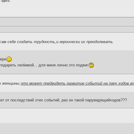
 здесь
сам себе создать трудность,и героически их преодолевать.
бери
подарить любимой... для меня лично это подвиг
т женщины,
что может предвидеть развитие событий на пару ходов в
вляет от последствий этих событий, раз он такой парувидящийходов???