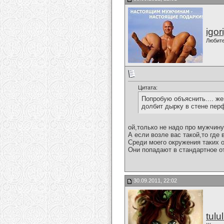
igor
Любит
Цитата:
Попробую объяснить.... же
долбит дырку в стене пер
ой,только не надо про мужчину
А если возле вас такой,то где
Среди моего окружения таких 
Они попадают в стандартное о
30.09.2011, 22:02
tulu