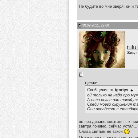
__________________
Не будите во мне зверя, он и т
30.09.2011, 22:08
tulu
Живу я
Цитата:
Сообщение от
igoriys
ой,только не надо про му
А если возле вас такой,т
Среди моего окружения та
Они попадают в стандар
не про диванолежателя... к при
завтра починю, сейчас устал... 
Слава святым не такой
Огласи весь список норм, есл