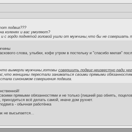
тот подвиг???
а коленях и вас умоляют?
 и с гордо поднятой головой ушли от мужчины,что бы не совершать п
ужчины
аскового слова, улыбки, кофе утром в постельку и "спасибо милая" пос
 ,что вымерли мужчины,готовы
совершить подвиг неизвестно ради чег
ис,что женщины перестали заниматься своими прямыми обязанностям
стала синонимом совершения подвига.
нственной!
воими прямыми обязанностями и не только (лишний раз обнять, поцело
т, приходиться всё делать самой, иначе дом рухнет.
подвига - обычная работёнка
ак не высыпается...