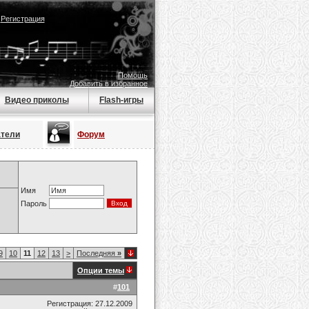
|
Регистрация
Помощь
Добавить в избранное
Видео приколы
Flash-игры
атели
Форум
Имя
Пароль
9
10
11
12
13
>
Последняя
»
Опции темы
#
101
Регистрация: 27.12.2009