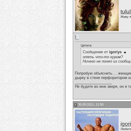
tulu
Живу я
Цитата:
Сообщение от
igoriys
опять что-то курим?
Ничего не понял из сообщ
Попробую объяснить.... женщин
дырку в стене перфоратором и
__________________
Не будите во мне зверя, он и т
30.09.2011, 21:50
igor
Любит