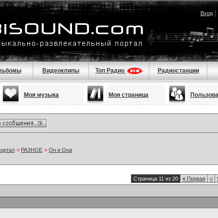
Вход
льбомы
Видеоклипы
Топ Радио
Радиостанции
Моя музыка
Моя страница
Пользов
портал
>
РАЗНОЕ
>
Он и Она
Страница 11 из 20
«
Первая
<