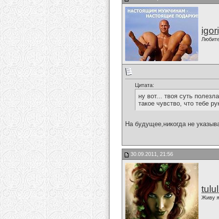
igor
Любит
Цитата:
ну вот... твоя суть полезл
такое чувство, что тебе р
На будущее,никогда не указыв
30.09.2011, 21:56
tulu
Живу я