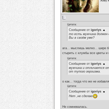
Живу я
Цитата:
Сообщение от
igoriys
то есть мужчина должен 
Вы в своём уме?
ага... мыслишь мелко... шире 
стырить с клумбы все цветы и 
Цитата:
Сообщение от
igoriys
мужчина и отличается о
от тупого героизма.
о как... тогда что же не изба
Цитата:
Сообщение от
igoriys
Нет ,не сделаю
Не сомневалась.