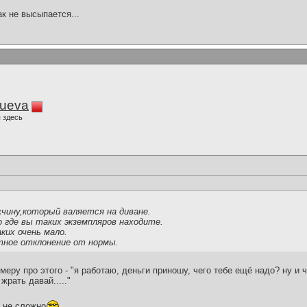
ак не высыпается...
lueva
 здесь
жчину,который валяется на диване.
о где вы таких экземпляров находите.
ких очень мало.
тное отклонение от нормы.
меру про этого - "я работаю, деньги приношу, чего тебе ещё надо? ну и ч
жрать давай....."
и не сложно