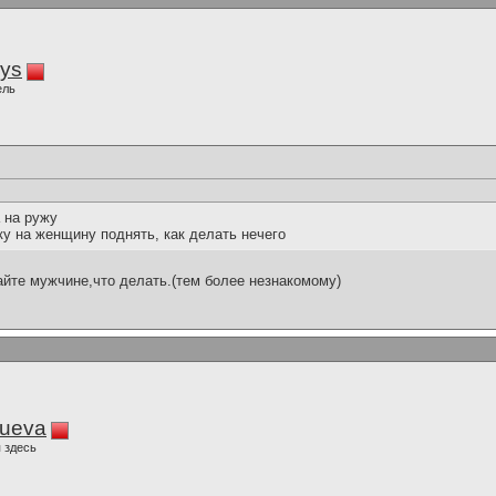
iys
ель
а на ружу
уку на женщину поднять, как делать нечего
айте мужчине,что делать.(тем более незнакомому)
lueva
 здесь