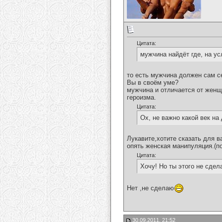
Цитата:
мужчина найдёт где, на ус
то есть мужчина должен сам се
Вы в своём уме?
мужчина и отличается от женщи
героизма.
Цитата:
Ох, не важно какой век на 
Лукавите,хотите сказать для ва
опять женская манипуляция.(п
Цитата:
Хочу! Но ты этого не сде
Нет ,не сделаю
30.09.2011, 21:52