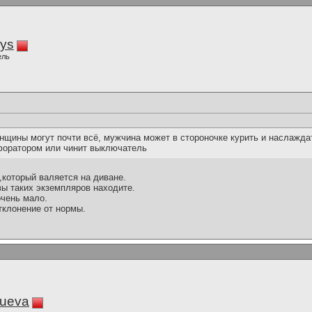
iys
ель
нщины могут почти всё, мужчина может в стороночке курить и наслажда
форатором или чинит выключатель
,который валяется на диване.
 вы таких экземпляров находите.
очень мало.
тклонение от нормы.
lueva