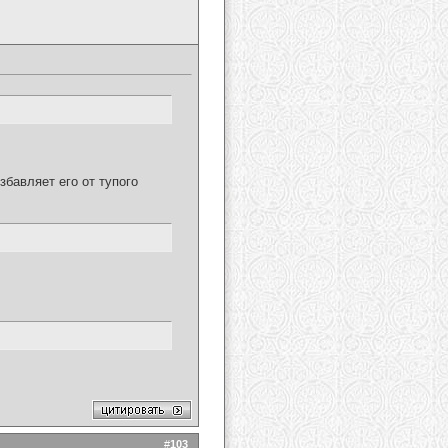
бавляет его от тупого
#
103