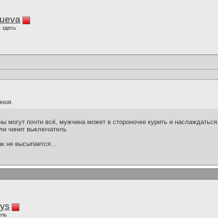
lueva
 здесь
иния.
ы могут почти всё, мужчина может в стороночке курить и наслаждаться
ли чинит выключатель
ак не высыпается...
iys
ель