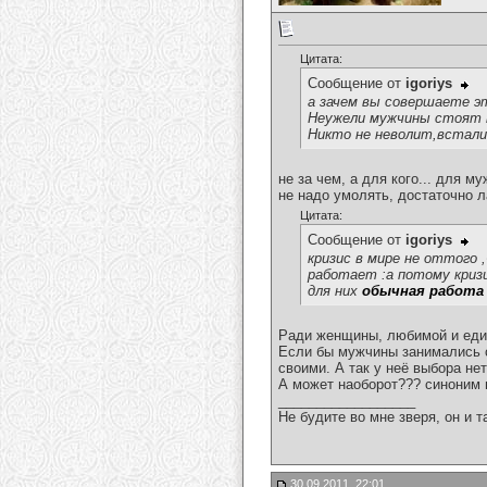
Цитата:
Сообщение от
igoriys
а зачем вы совершаете э
Неужели мужчины стоят н
Никто не неволит,встали
не за чем, а для кого... для м
не надо умолять, достаточно л
Цитата:
Сообщение от
igoriys
кризис в мире не оттого
работает :а потому криз
для них
обычная работа
Ради женщины, любимой и еди
Если бы мужчины занимались с
своими. А так у неё выбора не
А может наоборот??? синоним 
__________________
Не будите во мне зверя, он и т
30.09.2011, 22:01