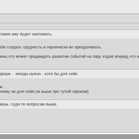
ловия ему будет наплевать.
бе создать трудность,и героически их преодолевать.
ны,что может предвидеть развитие событий на пару ходов вперёд,что из
дворе... иногда нужно , хотя бы для себя
с...
очему не для себя,см.выше про тупой героизм)
лаешь, судя по вопросам выше.