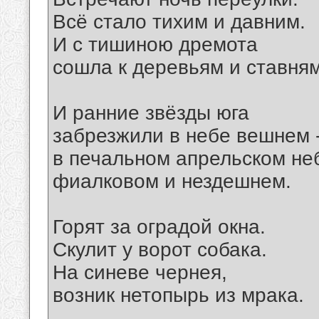
Всё стало тихим и давним.
И с тишиною дремота
сошла к деревьям и ставням
И ранние звёзды юга
забрезжили в небе вешнем 
в печальном апрельском не
фиалковом и нездешнем.
Горят за оградой окна.
Скулит у ворот собака.
На синеве чернея,
возник нетопырь из мрака.