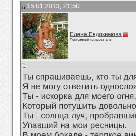
15.01.2013, 21:50
Елена Евдокимова
Постоянный пользователь
Ты спрашиваешь, кто ты дл
Я не могу ответить односло
Ты - искорка для моего огня
Который потушить довольно
Ты - солнца луч, пробравши
Упавший на мои ресницы.
В моем бокале - терпкое ви