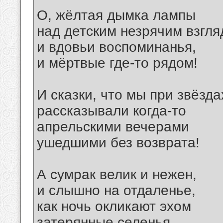
О, жёлтая дымка лампы
над детским незрячим взгля
и вдовьи воспоминанья,
и мёртвые где-то рядом!
И сказки, что мы при звёзда
рассказывали когда-то
апрельскими вечерами
ушедшими без возврата!
А сумрак велик и нежен,
и слышно на отдаленье,
как ночь окликают эхом
затерянные селенья.