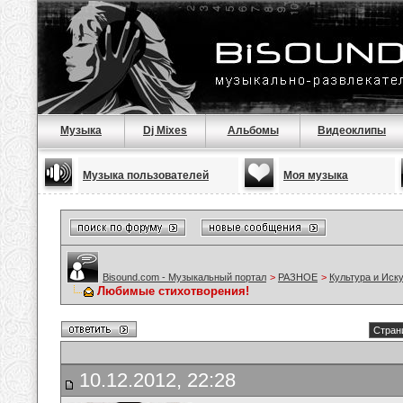
Музыка
Dj Mixes
Альбомы
Видеоклипы
Музыка пользователей
Моя музыка
Bisound.com - Музыкальный портал
>
РАЗНОЕ
>
Культура и Иск
Любимые стихотворения!
Стран
10.12.2012, 22:28