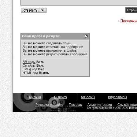
Стран
«
Предыдущ
Ваши права в разделе
Вы
не можете
создавать темы
Вы
не можете
отвечать на сообщения
Вы
не можете
прикреплять файлы
Вы
не можете
редактировать сообщения
BB коды
Вкл.
Смайлы
Вкл.
[IMG]
код
Вкл.
HTML код
Выкл.
Музыка
Dj mixes
Альбомы
Видеоклипы
Реклама на сайте
Помощь
Администрация
Служба под
Все права защищены © 2007-2026 Bisou