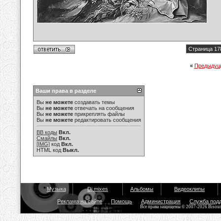
Страница 17
«
Предыдущ
Ваши права в разделе
Вы
не можете
создавать темы
Вы
не можете
отвечать на сообщения
Вы
не можете
прикреплять файлы
Вы
не можете
редактировать сообщения
BB коды
Вкл.
Смайлы
Вкл.
[IMG]
код
Вкл.
HTML код
Выкл.
Музыка
Dj mixes
Альбомы
Видеоклипы
Реклама на сайте
Помощь
Администрация
Служба под
Все права защищены © 2007-2026 Bisou