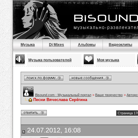
Музыка
Dj Mixes
Альбомы
Видеоклипы
Музыка пользователей
Моя музыка
Bisound.com - Музыкальный портал
>
Ваше творчество
>
Авторс
Песни Вячеслава Серёгина
Страница 17
24.07.2012, 16:08