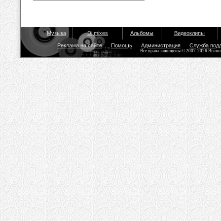
Музыка
Dj mixes
Альбомы
Видеоклипы
Реклама на сайте
Помощь
Администрация
Служба под
Все права защищены © 2007-2026 Bisou