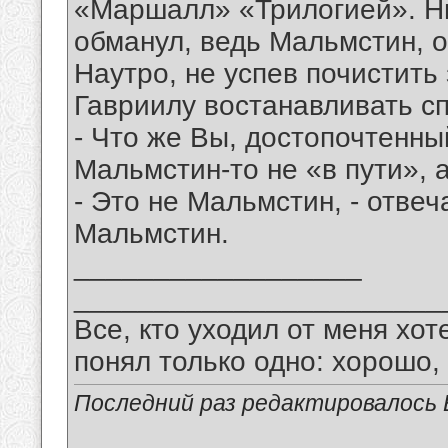
«Маршалл» «Трилогией». Ни
обманул, ведь Мальмстин, о
Наутро, не успев почистить 
Гавриилу востанавливать с
- Что же Вы, достопочтенный
Мальмстин-то не «в пути», а
- Это не Мальмстин, - отвеча
Мальмстин.
__________________
_______________________
Все, кто уходил от меня хот
понял только одно: хорошо,
Последний раз редактировалось В