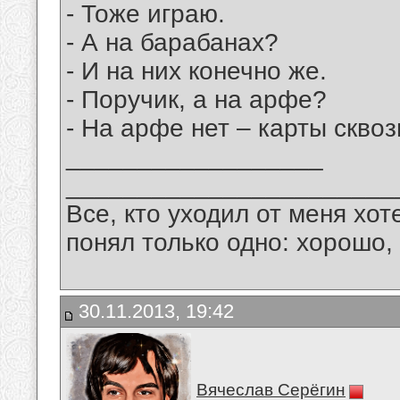
- Тоже играю.
- А на барабанах?
- И на них конечно же.
- Поручик, а на арфе?
- На арфе нет – карты скво
__________________
_______________________
Все, кто уходил от меня хот
понял только одно: хорошо,
30.11.2013, 19:42
Вячеслав Серёгин