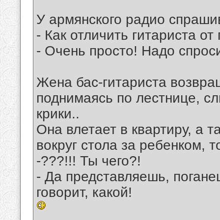
У аpмянского pадио спpаши
- Как отличить гитаpиста от
- Очень пpосто! Hадо спpоси
Жена бас-гитариста возвращ
поднимаясь по лестнице, сл
крики..
Она влетает в квартиру, а т
вокруг стола за ребенком, т
-???!!! Ты чего?!
- Да представляешь, поганец
говорит, какой!