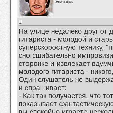
Живу я здесь
На улице недалеко друг от 
гитариста - молодой и стар
суперскоростную технику, "п
сногсшибательно импровизир
сторонке и извлекает вдумч
молодого гитариста - никого,
Один слушатель не выдержа
и спрашивает:
- Как так получается, что т
показывает фантастическую т
вы спокойно играете нескол