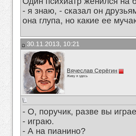
Один психиатр женился на 
- я знаю, - сказал он друзья
она глупа, но какие ее муч
30.11.2013, 10:21
Вячеслав Серёгин
Живу я здесь
- О, поручик, разве вы игра
- играю.
- А на пианино?