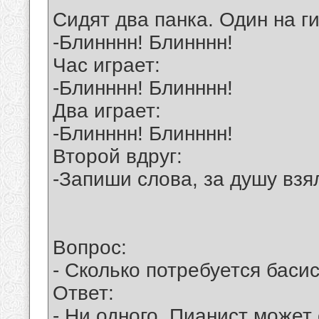
Сидят два панка. Один на г
-Блинннн! Блинннн!
Час игpает:
-Блинннн! Блинннн!
Два игpает:
-Блинннн! Блинннн!
Второй вдруг:
-Запиши слова, за душу взял
Вопрос:
- Сколько потребуется баси
Ответ:
- Ни одного. Пианист может