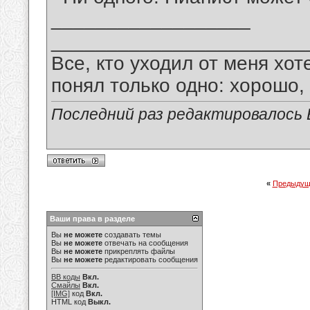
__________________
_______________________
Все, кто уходил от меня хот
понял только одно: хорошо,
Последний раз редактировалось В
«
Предыдущ
Ваши права в разделе
Вы
не можете
создавать темы
Вы
не можете
отвечать на сообщения
Вы
не можете
прикреплять файлы
Вы
не можете
редактировать сообщения
BB коды
Вкл.
Смайлы
Вкл.
[IMG]
код
Вкл.
HTML код
Выкл.