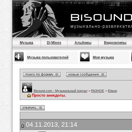
Музыка
Dj Mixes
Альбомы
Видеоклипы
Музыка пользователей
Моя музыка
Bisound.com - Музыкальный портал
>
РАЗНОЕ
>
Юмор
Просто анекдоты.
04.11.2013, 21:14