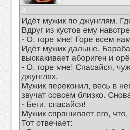
Идёт мужик по джунглям. Гд
Вдруг из кустов ему навстр
- О, горе мне! Горе всем нам!
Идёт мужик дальше. Бараба
выскакивает абориген и орё
- О, горе мне! Спасайся, чу
джунглях.
Мужик переконил, весь в н
звучат совсем близко. Снов
- Беги, спасайся!
Мужик спрашивает его, что, 
Тот отвечает: