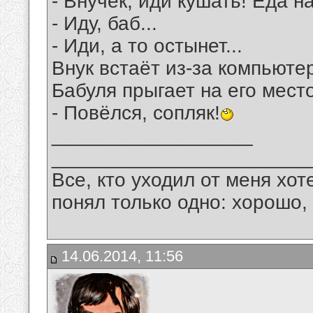
- Внучек, иди кушать! Еда на
- Иду, баб...
- Иди, а то остынет...
Внук встаёт из-за компьютер
Бабуля прыгает на его мест
- Повёлся, сопляк!
__________________
_______________________
Все, кто уходил от меня хот
понял только одно: хорошо,
14.06.2014, 11:56