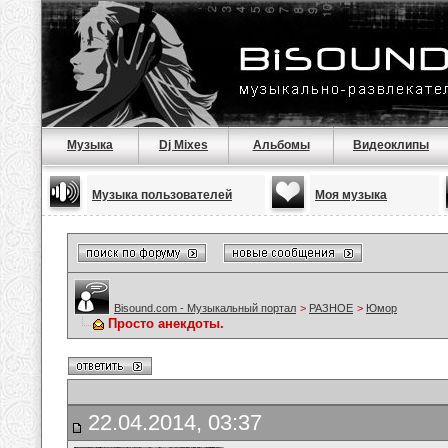
Музыка
Dj Mixes
Альбомы
Видеоклипы
Музыка пользователей
Моя музыка
Bisound.com - Музыкальный портал
>
РАЗНОЕ
>
Юмор
Просто анекдоты.
22.04.2014, 03:37