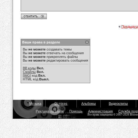
«
Предыдущ
Ваши права в разделе
Вы
не можете
создавать темы
Вы
не можете
отвечать на сообщения
Вы
не можете
прикреплять файлы
Вы
не можете
редактировать сообщения
BB коды
Вкл.
Смайлы
Вкл.
[IMG]
код
Вкл.
HTML код
Выкл.
Музыка
Dj mixes
Альбомы
Видеоклипы
Реклама на сайте
Помощь
Администрация
Служба под
Все права защищены © 2007-2026 Bisou