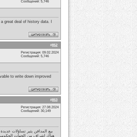
Сообщений: 5,746
 great deal of history data. I
#
852
Регистрация: 09.02.2024
Сообщений: 5,746
evable to write down improved
#
853
Регистрация: 27.08.2024
Сообщений: 30,149
هناك إشراف من الجهات الحكومية 