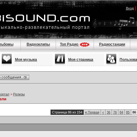
Вход
льбомы
Видеоклипы
Топ Радио
Радиостанции
Моя музыка
Моя страница
Пользов
портал
>
Релизы
ели
Страница 86 из 154
«
Первая
<
36
76
84
85
86