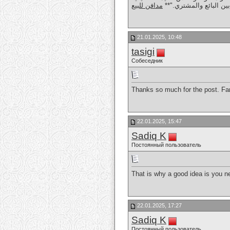
قة بين البائع والمشتري
مدافن للبيع
21.01.2025, 10:48
tasigi
Собеседник
Thanks so much for the post. Fa
22.01.2025, 15:47
Sadiq K
Постоянный пользователь
That is why a good idea is you ne
22.01.2025, 17:27
Sadiq K
Постоянный пользователь