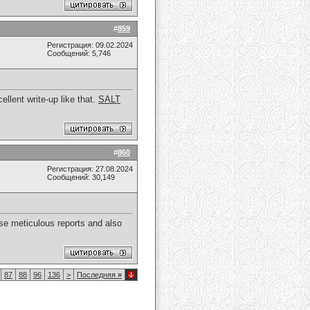
#
859
Регистрация: 09.02.2024
Сообщений: 5,746
ellent write-up like that.
SALT
#
860
Регистрация: 27.08.2024
Сообщений: 30,149
use meticulous reports and also
87
88
96
136
>
Последняя
»