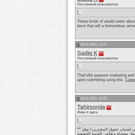
Постоянный пользователь
These kinds of would seem absolut
favor that will a tremendous amo
20.01.2025, 12:41
Sadiq K
Постоянный пользователь
That'sthe purpose marketing and 
upon submitting using this.
Cupo
20.01.2025, 16:23
Tahirsonija
Живу я здесь
**"بيع المدافن يثير تساؤلات عديدة تتعلق بالجانب القانوني والتنظيمي لهذه العملية. هل يتم تسجيل العقود بشكل رسمي لضمان حقوق المشترين؟ وهل
ار معقولة وتعكس القيمة الحقيقية