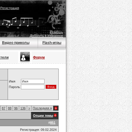
|
Регистрация
Помощь
Добавить в избранное
Видео приколы
Flash-игры
атели
Форум
Имя
Пароль
87
88
96
136
>
Последняя
»
Опции темы
#
851
Регистрация: 09.02.2024