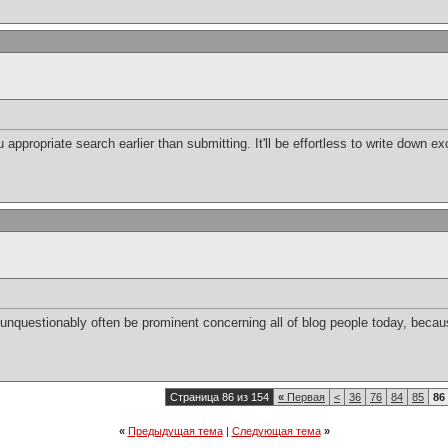
appropriate search earlier than submitting. It'll be effortless to write down exc
o unquestionably often be prominent concerning all of blog people today, beca
Страница 86 из 154
«
Первая
<
36
76
84
85
86
«
Предыдущая тема
|
Следующая тема
»