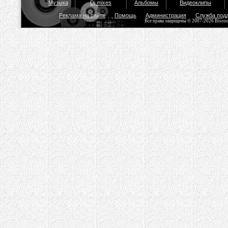
Музыка
Dj mixes
Альбомы
Видеоклипы
Реклама на сайте
Помощь
Администрация
Служба под
Все права защищены © 2007-2026 Bisou