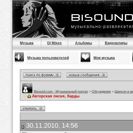
Музыка
Dj Mixes
Альбомы
Видеоклипы
Музыка пользователей
Моя музыка
Bisound.com - Музыкальный портал
>
Обсуждения
>
Шансон и а
Авторская песня, барды
30.11.2010, 14:56