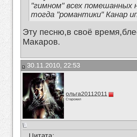
"гимном" всех помешанных н
тогда "романтики" Канар ип 
Эту песню,в своё время,бл
Макаров.
30.11.2010, 22:53
ольга20112011
Старожил
Цитата: