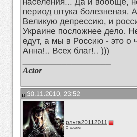
населения... Да и вообще, н
период штука болезненая. 
Великую депрессию, и росси
Украине посложнее дело. Не
едут, а мы в Россию - это о 
Анна!.. Всех благ!.. )))
__________________
Actor
30.11.2010, 23:52
ольга20112011
Старожил