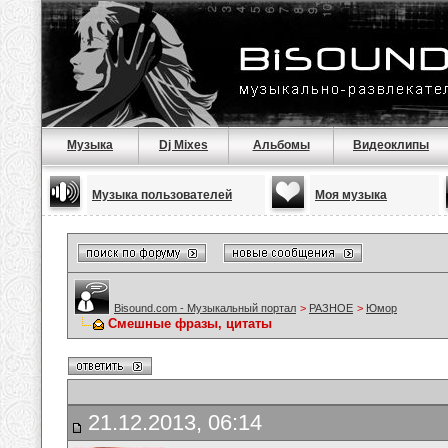
Музыка
Dj Mixes
Альбомы
Видеоклипы
Музыка пользователей
Моя музыка
Bisound.com - Музыкальный портал
>
РАЗНОЕ
>
Юмор
Смешные фразы, цитаты
21.12.2013, 06:14