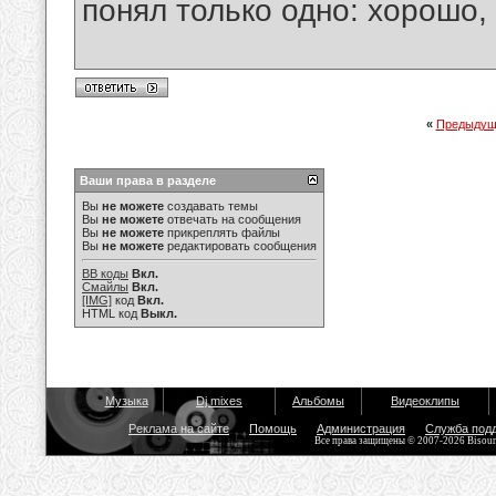
понял только одно: хорошо,
«
Предыдущ
Ваши права в разделе
Вы
не можете
создавать темы
Вы
не можете
отвечать на сообщения
Вы
не можете
прикреплять файлы
Вы
не можете
редактировать сообщения
BB коды
Вкл.
Смайлы
Вкл.
[IMG]
код
Вкл.
HTML код
Выкл.
Музыка
Dj mixes
Альбомы
Видеоклипы
Реклама на сайте
Помощь
Администрация
Служба под
Все права защищены © 2007-2026 Bisou