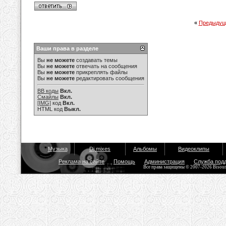
«
Предыдущ
Ваши права в разделе
Вы
не можете
создавать темы
Вы
не можете
отвечать на сообщения
Вы
не можете
прикреплять файлы
Вы
не можете
редактировать сообщения
BB коды
Вкл.
Смайлы
Вкл.
[IMG]
код
Вкл.
HTML код
Выкл.
Музыка
Dj mixes
Альбомы
Видеоклипы
Реклама на сайте
Помощь
Администрация
Служба под
Все права защищены © 2007-2026 Bisou