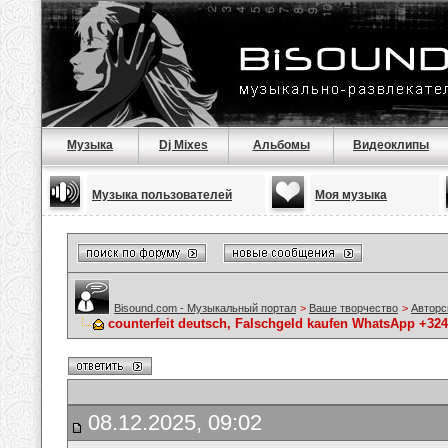
Музыка
Dj Mixes
Альбомы
Видеоклипы
Музыка пользователей
Моя музыка
Bisound.com - Музыкальный портал
>
Ваше творчество
>
Авторс
counterfeit deutsch, Falschgeld kaufen WhatsApp +32
08.12.2025, 09:02